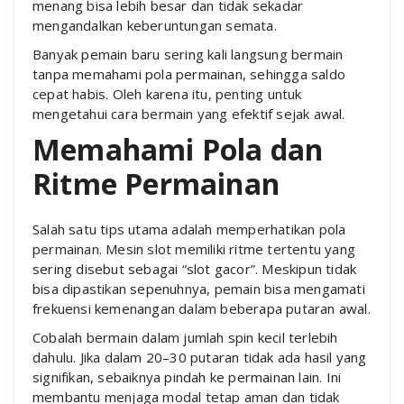
menang bisa lebih besar dan tidak sekadar
mengandalkan keberuntungan semata.
Banyak pemain baru sering kali langsung bermain
tanpa memahami pola permainan, sehingga saldo
cepat habis. Oleh karena itu, penting untuk
mengetahui cara bermain yang efektif sejak awal.
Memahami Pola dan
Ritme Permainan
Salah satu tips utama adalah memperhatikan pola
permainan. Mesin slot memiliki ritme tertentu yang
sering disebut sebagai “slot gacor”. Meskipun tidak
bisa dipastikan sepenuhnya, pemain bisa mengamati
frekuensi kemenangan dalam beberapa putaran awal.
Cobalah bermain dalam jumlah spin kecil terlebih
dahulu. Jika dalam 20–30 putaran tidak ada hasil yang
signifikan, sebaiknya pindah ke permainan lain. Ini
membantu menjaga modal tetap aman dan tidak