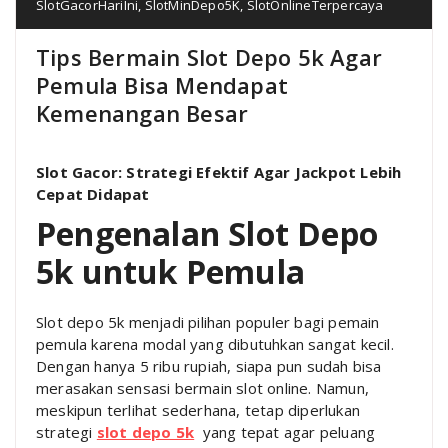
SlotGacorHariIni
,
SlotMinDepo5K
,
SlotOnlineTerpercaya
Tips Bermain Slot Depo 5k Agar
Pemula Bisa Mendapat
Kemenangan Besar
Slot Gacor: Strategi Efektif Agar Jackpot Lebih
Cepat Didapat
Pengenalan Slot Depo
5k untuk Pemula
Slot depo 5k menjadi pilihan populer bagi pemain
pemula karena modal yang dibutuhkan sangat kecil.
Dengan hanya 5 ribu rupiah, siapa pun sudah bisa
merasakan sensasi bermain slot online. Namun,
meskipun terlihat sederhana, tetap diperlukan
strategi
slot depo 5k
yang tepat agar peluang