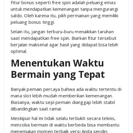
Fitur bonus seperti free spin adalah peluang emas
untuk mendapatkan kemenangan tanpa mengurangi
saldo. Oleh karena itu, pilih permainan yang memiliki
peluang bonus tinggi.
Selain itu, jangan terburu-buru menaikkan taruhan
saat mendapatkan free spin. Biarkan fitur tersebut
berjalan maksimal agar hasil yang didapat bisa lebih
optimal.
Menentukan Waktu
Bermain yang Tepat
Banyak pemain percaya bahwa ada waktu tertentu di
mana slot lebih mudah memberikan kemenangan.
Biasanya, waktu sepi pemain dianggap lebih stabil
dibandingkan saat ramai.
Meskipun hal ini tidak selalu terbukti secara teknis,
mencoba bermain di waktu berbeda bisa membantu
menemukan momen terbaik versi Anda sendiri.