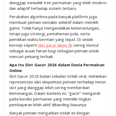
dianggap mewakili tren permainan yang lebih modern
dan adaptif terhadap sistem terbaru.
Perubahan algoritma pada banyak platform juga
membuat pemain semakin selektif dalam memilih
game. Tidak hanya mengandalkan keberuntungan,
tetapi juga strategi, pemahaman pola, serta
pemilihan waktu bermain yang tepat. Di sinilah
konsep seperti
slot gacor depo 5k
sering muncul
sebagai acuan harian bagi sebagian pemain untuk
mencari peluang terbaik.
Apa Itu Slot Gacor 2026 dalam Dunia Permainan
Online
Slot Gacor 2026 bukan sekadar istilah viral, melainkan
representasi dari ekspektasi pemain terhadap mesin
slot yang dianggap lebih sering memberikan
kemenangan. Dalam konteks ini, “gacor” mengarah
pada kondisi permainan yang memiliki tingkat
pembayaran lebih aktif dibanding biasanya.
Banyak pemain mengaitkan istilah ini dengan