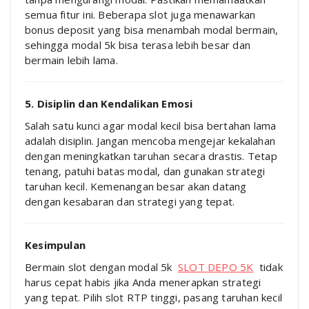
semua fitur ini. Beberapa slot juga menawarkan
bonus deposit yang bisa menambah modal bermain,
sehingga modal 5k bisa terasa lebih besar dan
bermain lebih lama.
5. Disiplin dan Kendalikan Emosi
Salah satu kunci agar modal kecil bisa bertahan lama
adalah disiplin. Jangan mencoba mengejar kekalahan
dengan meningkatkan taruhan secara drastis. Tetap
tenang, patuhi batas modal, dan gunakan strategi
taruhan kecil. Kemenangan besar akan datang
dengan kesabaran dan strategi yang tepat.
Kesimpulan
Bermain slot dengan modal 5k
SLOT DEPO 5K
tidak
harus cepat habis jika Anda menerapkan strategi
yang tepat. Pilih slot RTP tinggi, pasang taruhan kecil