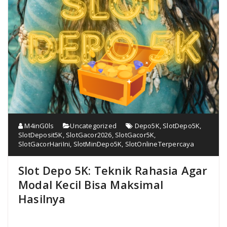
M4inG0ls
Uncategorized
Depo5K
,
SlotDepo5K
,
SlotDeposit5K
,
SlotGacor2026
,
SlotGacor5K
,
SlotGacorHariIni
,
SlotMinDepo5K
,
SlotOnlineTerpercaya
Slot Depo 5K: Teknik Rahasia Agar
Modal Kecil Bisa Maksimal
Hasilnya