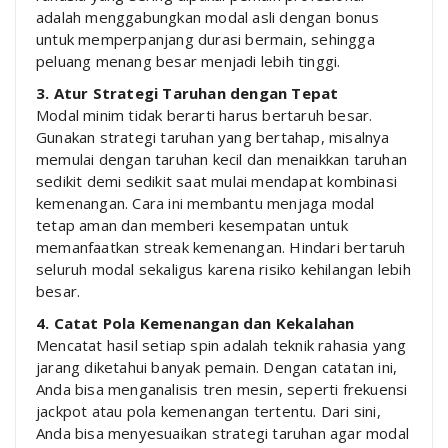
adalah menggabungkan modal asli dengan bonus
untuk memperpanjang durasi bermain, sehingga
peluang menang besar menjadi lebih tinggi.
3. Atur Strategi Taruhan dengan Tepat
Modal minim tidak berarti harus bertaruh besar.
Gunakan strategi taruhan yang bertahap, misalnya
memulai dengan taruhan kecil dan menaikkan taruhan
sedikit demi sedikit saat mulai mendapat kombinasi
kemenangan. Cara ini membantu menjaga modal
tetap aman dan memberi kesempatan untuk
memanfaatkan streak kemenangan. Hindari bertaruh
seluruh modal sekaligus karena risiko kehilangan lebih
besar.
4. Catat Pola Kemenangan dan Kekalahan
Mencatat hasil setiap spin adalah teknik rahasia yang
jarang diketahui banyak pemain. Dengan catatan ini,
Anda bisa menganalisis tren mesin, seperti frekuensi
jackpot atau pola kemenangan tertentu. Dari sini,
Anda bisa menyesuaikan strategi taruhan agar modal