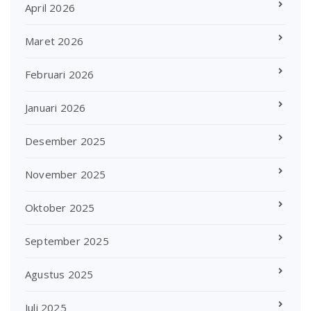
April 2026
Maret 2026
Februari 2026
Januari 2026
Desember 2025
November 2025
Oktober 2025
September 2025
Agustus 2025
Juli 2025