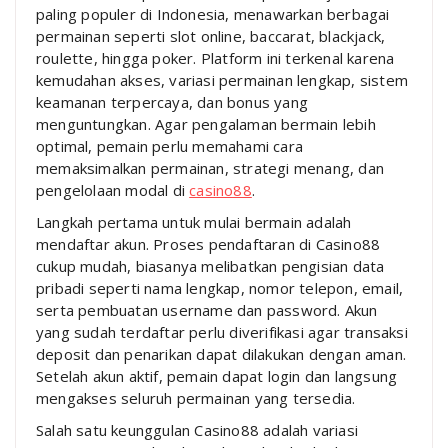
paling populer di Indonesia, menawarkan berbagai
permainan seperti slot online, baccarat, blackjack,
roulette, hingga poker. Platform ini terkenal karena
kemudahan akses, variasi permainan lengkap, sistem
keamanan terpercaya, dan bonus yang
menguntungkan. Agar pengalaman bermain lebih
optimal, pemain perlu memahami cara
memaksimalkan permainan, strategi menang, dan
pengelolaan modal di
casino88
.
Langkah pertama untuk mulai bermain adalah
mendaftar akun. Proses pendaftaran di Casino88
cukup mudah, biasanya melibatkan pengisian data
pribadi seperti nama lengkap, nomor telepon, email,
serta pembuatan username dan password. Akun
yang sudah terdaftar perlu diverifikasi agar transaksi
deposit dan penarikan dapat dilakukan dengan aman.
Setelah akun aktif, pemain dapat login dan langsung
mengakses seluruh permainan yang tersedia.
Salah satu keunggulan Casino88 adalah variasi