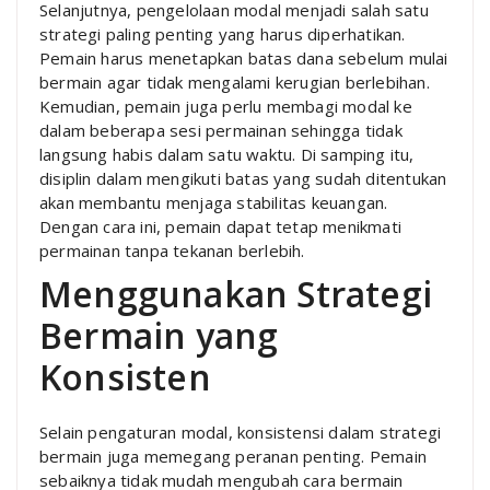
Selanjutnya, pengelolaan modal menjadi salah satu
strategi paling penting yang harus diperhatikan.
Pemain harus menetapkan batas dana sebelum mulai
bermain agar tidak mengalami kerugian berlebihan.
Kemudian, pemain juga perlu membagi modal ke
dalam beberapa sesi permainan sehingga tidak
langsung habis dalam satu waktu. Di samping itu,
disiplin dalam mengikuti batas yang sudah ditentukan
akan membantu menjaga stabilitas keuangan.
Dengan cara ini, pemain dapat tetap menikmati
permainan tanpa tekanan berlebih.
Menggunakan Strategi
Bermain yang
Konsisten
Selain pengaturan modal, konsistensi dalam strategi
bermain juga memegang peranan penting. Pemain
sebaiknya tidak mudah mengubah cara bermain