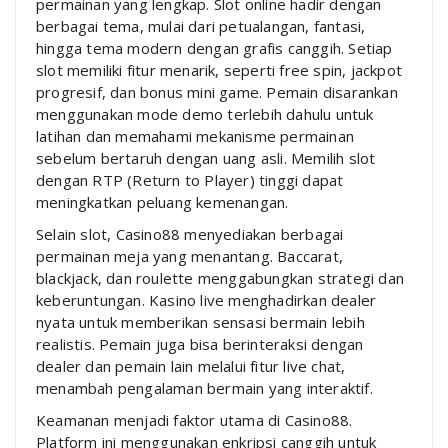
permainan yang lengkap. Slot online hadir dengan
berbagai tema, mulai dari petualangan, fantasi,
hingga tema modern dengan grafis canggih. Setiap
slot memiliki fitur menarik, seperti free spin, jackpot
progresif, dan bonus mini game. Pemain disarankan
menggunakan mode demo terlebih dahulu untuk
latihan dan memahami mekanisme permainan
sebelum bertaruh dengan uang asli. Memilih slot
dengan RTP (Return to Player) tinggi dapat
meningkatkan peluang kemenangan.
Selain slot, Casino88 menyediakan berbagai
permainan meja yang menantang. Baccarat,
blackjack, dan roulette menggabungkan strategi dan
keberuntungan. Kasino live menghadirkan dealer
nyata untuk memberikan sensasi bermain lebih
realistis. Pemain juga bisa berinteraksi dengan
dealer dan pemain lain melalui fitur live chat,
menambah pengalaman bermain yang interaktif.
Keamanan menjadi faktor utama di Casino88.
Platform ini menggunakan enkripsi canggih untuk