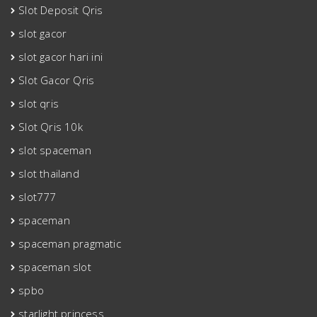
Slot Deposit Qris
slot gacor
slot gacor hari ini
Slot Gacor Qris
slot qris
Slot Qris 10k
slot spaceman
slot thailand
slot777
spaceman
spaceman pragmatic
spaceman slot
spbo
starlight princess