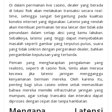
Di dalam permainan live casino, dealer yang berada
di lokasi fisik akan melakukan transaksi secara real-
time, sehingga sangat bergantung pada kualitas
koneksi internet yang digunakan. Latensi yang rendah
akan membuat permainan terasa lancar dan tidak ada
penundaan dalam setiap aksi yang kamu lakukan.
Sebaliknya, latensi yang tinggi dapat menyebabkan
masalah seperti gambar yang terputus-putus, suara
yang tidak sinkron dengan pergerakan dealer, bahkan
pengambilan keputusan yang tertunda.
Pemain yang mengharapkan pengalaman yang
realistis, seperti di casino fisik, tentu akan merasa
kecewa jika latensi jaringan mengganggu
kenyamanan bermain mereka. Oleh karena itu,
penting bagi situs casino online untuk memastikan
bahwa mereka memiliki infrastruktur jaringan yang
mumpuni, agar setiap transaksi dan interaksi dapat
diproses dengan cepat dan tanpa hambatan.
Mengapa Latensi