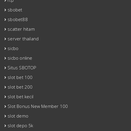
rtp
sbobet
sbobet88
scatter hitam
server thailand
sicbo
sicbo online
Situs SBOTOP
slot bet 100
slot bet 200
slot bet kecil
Slot Bonus New Member 100
slot demo
slot depo 5k