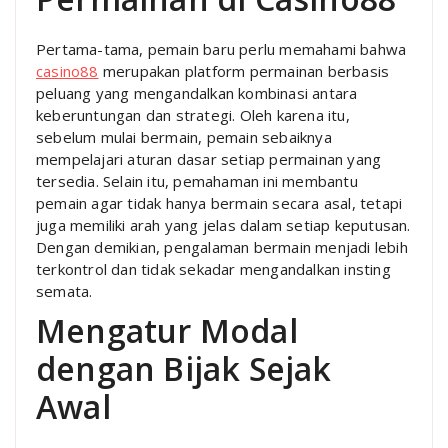
Pertama-tama, pemain baru perlu memahami bahwa
casino88
merupakan platform permainan berbasis
peluang yang mengandalkan kombinasi antara
keberuntungan dan strategi. Oleh karena itu,
sebelum mulai bermain, pemain sebaiknya
mempelajari aturan dasar setiap permainan yang
tersedia. Selain itu, pemahaman ini membantu
pemain agar tidak hanya bermain secara asal, tetapi
juga memiliki arah yang jelas dalam setiap keputusan.
Dengan demikian, pengalaman bermain menjadi lebih
terkontrol dan tidak sekadar mengandalkan insting
semata.
Mengatur Modal
dengan Bijak Sejak
Awal