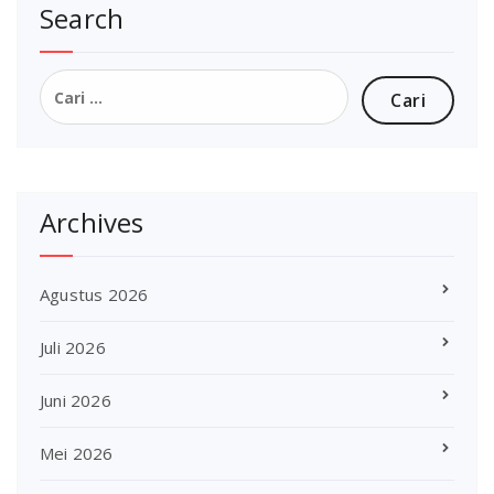
Search
Cari
untuk:
Archives
Agustus 2026
Juli 2026
Juni 2026
Mei 2026