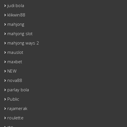
judi bola
klikwin88
mahjong
mahjong slot
mahjong ways 2
mauslot
maxbet
NEW
nova88
parlay bola
Public
rajamerak
roulette