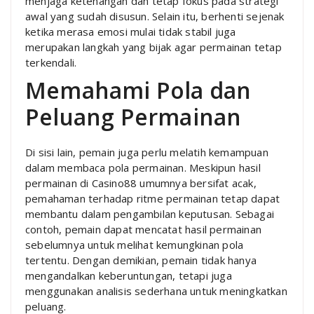
menjaga ketenangan dan tetap fokus pada strategi
awal yang sudah disusun. Selain itu, berhenti sejenak
ketika merasa emosi mulai tidak stabil juga
merupakan langkah yang bijak agar permainan tetap
terkendali.
Memahami Pola dan
Peluang Permainan
Di sisi lain, pemain juga perlu melatih kemampuan
dalam membaca pola permainan. Meskipun hasil
permainan di Casino88 umumnya bersifat acak,
pemahaman terhadap ritme permainan tetap dapat
membantu dalam pengambilan keputusan. Sebagai
contoh, pemain dapat mencatat hasil permainan
sebelumnya untuk melihat kemungkinan pola
tertentu. Dengan demikian, pemain tidak hanya
mengandalkan keberuntungan, tetapi juga
menggunakan analisis sederhana untuk meningkatkan
peluang.