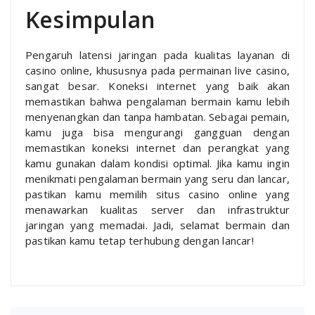
Kesimpulan
Pengaruh latensi jaringan pada kualitas layanan di
casino online, khususnya pada permainan live casino,
sangat besar. Koneksi internet yang baik akan
memastikan bahwa pengalaman bermain kamu lebih
menyenangkan dan tanpa hambatan. Sebagai pemain,
kamu juga bisa mengurangi gangguan dengan
memastikan koneksi internet dan perangkat yang
kamu gunakan dalam kondisi optimal. Jika kamu ingin
menikmati pengalaman bermain yang seru dan lancar,
pastikan kamu memilih situs casino online yang
menawarkan kualitas server dan infrastruktur
jaringan yang memadai. Jadi, selamat bermain dan
pastikan kamu tetap terhubung dengan lancar!