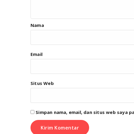
Nama
Email
Situs Web
Simpan nama, email, dan situs web saya p