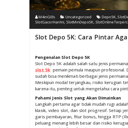
M4inG0ls
Uncategorized
Depo5K
,
SlotD
SlotGacorHariIni
,
SlotMinDepo5K
,
SlotOnlineTerper
Slot Depo 5K: Cara Pintar Ag
Pengenalan Slot Depo 5K
Slot Depo 5K adalah salah satu jenis permainan
slot 5k
pemain pemula maupun profesional. De
sudah bisa menikmati berbagai jenis permain
Meskipun modal terjangkau, risiko kerugian te
karena itu, penting untuk mengetahui cara pint
Pahami Jenis Slot yang Akan Dimainkan
Langkah pertama agar tidak mudah rugi adalah
klasik, video slot, dan slot progresif. Setiap j
garis pembayaran, fitur bonus, hingga RTP (Ret
peluang menang lebih besar dan risiko kerugia