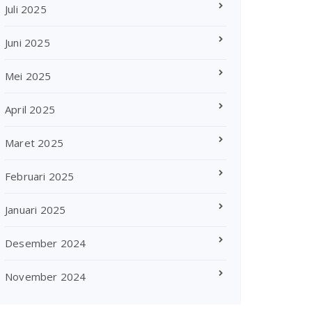
Juli 2025
Juni 2025
Mei 2025
April 2025
Maret 2025
Februari 2025
Januari 2025
Desember 2024
November 2024