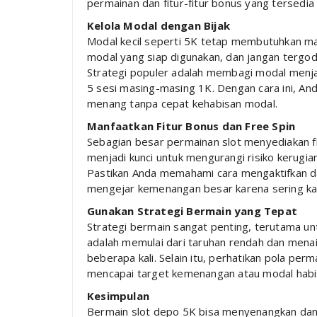
permainan dan fitur-fitur bonus yang tersedia 
Kelola Modal dengan Bijak
Modal kecil seperti 5K tetap membutuhkan m
modal yang siap digunakan, dan jangan tergo
Strategi populer adalah membagi modal menja
5 sesi masing-masing 1K. Dengan cara ini, An
menang tanpa cepat kehabisan modal.
Manfaatkan Fitur Bonus dan Free Spin
Sebagian besar permainan slot menyediakan fitur
menjadi kunci untuk mengurangi risiko kerugi
Pastikan Anda memahami cara mengaktifkan dan
mengejar kemenangan besar karena sering kal
Gunakan Strategi Bermain yang Tepat
Strategi bermain sangat penting, terutama untu
adalah memulai dari taruhan rendah dan menai
beberapa kali. Selain itu, perhatikan pola perm
mencapai target kemenangan atau modal habis
Kesimpulan
Bermain slot depo 5K bisa menyenangkan dan 