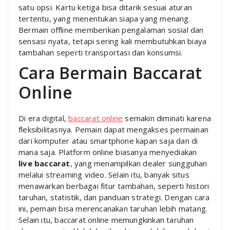
satu opsi. Kartu ketiga bisa ditarik sesuai aturan
tertentu, yang menentukan siapa yang menang.
Bermain offline memberikan pengalaman sosial dan
sensasi nyata, tetapi sering kali membutuhkan biaya
tambahan seperti transportasi dan konsumsi.
Cara Bermain Baccarat
Online
Di era digital,
baccarat online
semakin diminati karena
fleksibilitasnya. Pemain dapat mengakses permainan
dari komputer atau smartphone kapan saja dan di
mana saja. Platform online biasanya menyediakan
live baccarat
, yang menampilkan dealer sungguhan
melalui streaming video. Selain itu, banyak situs
menawarkan berbagai fitur tambahan, seperti histori
taruhan, statistik, dan panduan strategi. Dengan cara
ini, pemain bisa merencanakan taruhan lebih matang.
Selain itu, baccarat online memungkinkan taruhan