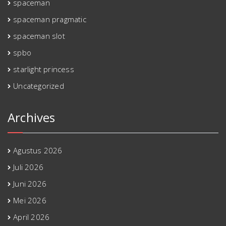
spaceman
spaceman pragmatic
spaceman slot
spbo
starlight princess
Uncategorized
Archives
Agustus 2026
Juli 2026
Juni 2026
Mei 2026
April 2026