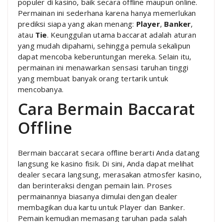
populer di kasino, baik secara offline maupun online.
Permainan ini sederhana karena hanya memerlukan
prediksi siapa yang akan menang:
Player
,
Banker
,
atau
Tie
. Keunggulan utama baccarat adalah aturan
yang mudah dipahami, sehingga pemula sekalipun
dapat mencoba keberuntungan mereka. Selain itu,
permainan ini menawarkan sensasi taruhan tinggi
yang membuat banyak orang tertarik untuk
mencobanya.
Cara Bermain Baccarat
Offline
Bermain baccarat secara offline berarti Anda datang
langsung ke kasino fisik. Di sini, Anda dapat melihat
dealer secara langsung, merasakan atmosfer kasino,
dan berinteraksi dengan pemain lain. Proses
permainannya biasanya dimulai dengan dealer
membagikan dua kartu untuk Player dan Banker.
Pemain kemudian memasang taruhan pada salah