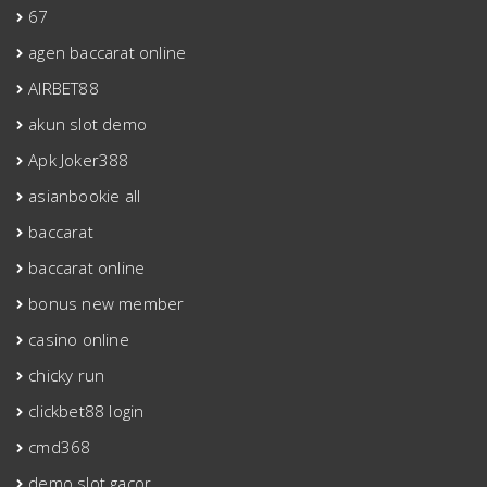
67
agen baccarat online
AIRBET88
akun slot demo
Apk Joker388
asianbookie all
baccarat
baccarat online
bonus new member
casino online
chicky run
clickbet88 login
cmd368
demo slot gacor