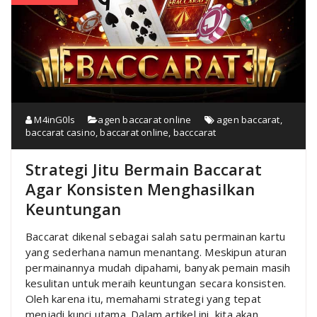
M4inG0ls
agen baccarat online
agen baccarat
,
baccarat casino
,
baccarat online
,
bacccarat
Strategi Jitu Bermain Baccarat
Agar Konsisten Menghasilkan
Keuntungan
Baccarat dikenal sebagai salah satu permainan kartu
yang sederhana namun menantang. Meskipun aturan
permainannya mudah dipahami, banyak pemain masih
kesulitan untuk meraih keuntungan secara konsisten.
Oleh karena itu, memahami strategi yang tepat
menjadi kunci utama. Dalam artikel ini, kita akan