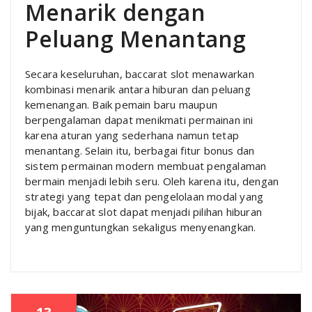
Menarik dengan
Peluang Menantang
Secara keseluruhan, baccarat slot menawarkan
kombinasi menarik antara hiburan dan peluang
kemenangan. Baik pemain baru maupun
berpengalaman dapat menikmati permainan ini
karena aturan yang sederhana namun tetap
menantang. Selain itu, berbagai fitur bonus dan
sistem permainan modern membuat pengalaman
bermain menjadi lebih seru. Oleh karena itu, dengan
strategi yang tepat dan pengelolaan modal yang
bijak, baccarat slot dapat menjadi pilihan hiburan
yang menguntungkan sekaligus menyenangkan.