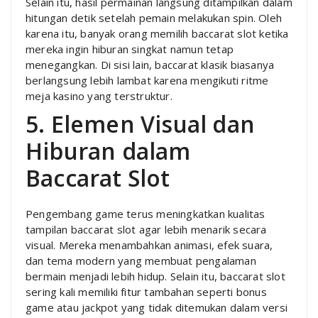
Selain itu, hasil permainan langsung ditampilkan dalam
hitungan detik setelah pemain melakukan spin. Oleh
karena itu, banyak orang memilih baccarat slot ketika
mereka ingin hiburan singkat namun tetap
menegangkan. Di sisi lain, baccarat klasik biasanya
berlangsung lebih lambat karena mengikuti ritme
meja kasino yang terstruktur.
5. Elemen Visual dan
Hiburan dalam
Baccarat Slot
Pengembang game terus meningkatkan kualitas
tampilan baccarat slot agar lebih menarik secara
visual. Mereka menambahkan animasi, efek suara,
dan tema modern yang membuat pengalaman
bermain menjadi lebih hidup. Selain itu, baccarat slot
sering kali memiliki fitur tambahan seperti bonus
game atau jackpot yang tidak ditemukan dalam versi