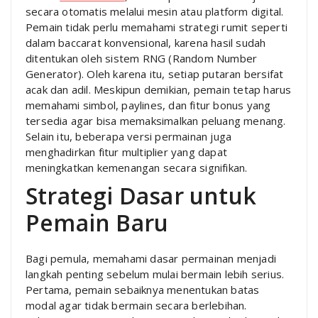
secara otomatis melalui mesin atau platform digital.
Pemain tidak perlu memahami strategi rumit seperti
dalam baccarat konvensional, karena hasil sudah
ditentukan oleh sistem RNG (Random Number
Generator). Oleh karena itu, setiap putaran bersifat
acak dan adil. Meskipun demikian, pemain tetap harus
memahami simbol, paylines, dan fitur bonus yang
tersedia agar bisa memaksimalkan peluang menang.
Selain itu, beberapa versi permainan juga
menghadirkan fitur multiplier yang dapat
meningkatkan kemenangan secara signifikan.
Strategi Dasar untuk
Pemain Baru
Bagi pemula, memahami dasar permainan menjadi
langkah penting sebelum mulai bermain lebih serius.
Pertama, pemain sebaiknya menentukan batas
modal agar tidak bermain secara berlebihan.