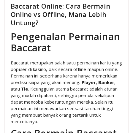
Baccarat Online: Cara Bermain
Online vs Offline, Mana Lebih
Untung?
Pengenalan Permainan
Baccarat
Baccarat merupakan salah satu permainan kartu yang
populer di kasino, baik secara offline maupun online.
Permainan ini sederhana karena hanya memerlukan
prediksi siapa yang akan menang:
Player
,
Banker
,
atau
Tie
. Keunggulan utama baccarat adalah aturan
yang mudah dipahami, sehingga pemula sekalipun
dapat mencoba keberuntungan mereka. Selain itu,
permainan ini menawarkan sensasi taruhan tinggi
yang membuat banyak orang tertarik untuk
mencobanya.