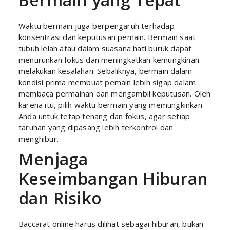
Waktu bermain juga berpengaruh terhadap
konsentrasi dan keputusan pemain. Bermain saat
tubuh lelah atau dalam suasana hati buruk dapat
menurunkan fokus dan meningkatkan kemungkinan
melakukan kesalahan. Sebaliknya, bermain dalam
kondisi prima membuat pemain lebih sigap dalam
membaca permainan dan mengambil keputusan. Oleh
karena itu, pilih waktu bermain yang memungkinkan
Anda untuk tetap tenang dan fokus, agar setiap
taruhan yang dipasang lebih terkontrol dan
menghibur.
Menjaga
Keseimbangan Hiburan
dan Risiko
Baccarat online harus dilihat sebagai hiburan, bukan