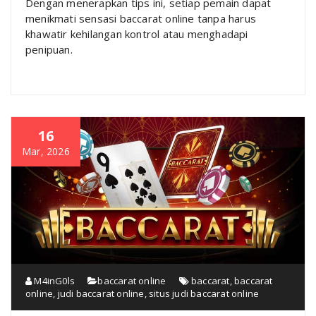
Dengan menerapkan tips ini, setiap pemain dapat
menikmati sensasi baccarat online tanpa harus
khawatir kehilangan kontrol atau menghadapi
penipuan.
16
Mar, 2026
M4inG0ls
baccarat online
baccarat
,
baccarat
online
,
judi baccarat online
,
situs judi baccarat online