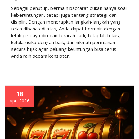
Sebagai penutup, bermain baccarat bukan hanya soal
keberuntungan, tetapi juga tentang strategi dan
disiplin. Dengan menerapkan langkah-langkah yang
telah dibahas di atas, Anda dapat bermain dengan
lebih percaya diri dan terarah. Jadi, tetaplah fokus,
kelola risiko dengan baik, dan nikmati permainan
secara bijak agar peluang keuntungan bisa terus
Anda raih secara konsisten.
18
Apr, 2026