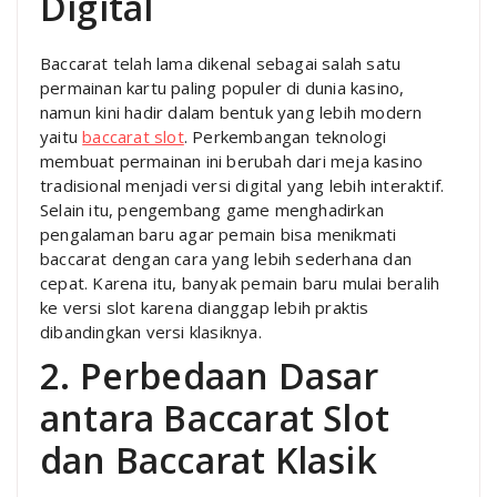
Digital
Baccarat telah lama dikenal sebagai salah satu
permainan kartu paling populer di dunia kasino,
namun kini hadir dalam bentuk yang lebih modern
yaitu
baccarat slot
. Perkembangan teknologi
membuat permainan ini berubah dari meja kasino
tradisional menjadi versi digital yang lebih interaktif.
Selain itu, pengembang game menghadirkan
pengalaman baru agar pemain bisa menikmati
baccarat dengan cara yang lebih sederhana dan
cepat. Karena itu, banyak pemain baru mulai beralih
ke versi slot karena dianggap lebih praktis
dibandingkan versi klasiknya.
2. Perbedaan Dasar
antara Baccarat Slot
dan Baccarat Klasik