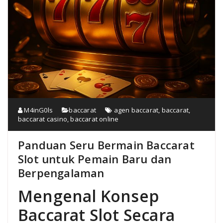
M4inG0ls
baccarat
agen baccarat
,
baccarat
,
baccarat casino
,
baccarat online
Panduan Seru Bermain Baccarat
Slot untuk Pemain Baru dan
Berpengalaman
Mengenal Konsep
Baccarat Slot Secara