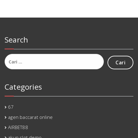
Search
Cari
untuk:
Categories
67
agen baccarat online
AIRBET88
akun slot demo