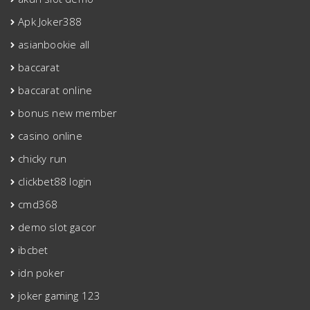
Apk Joker388
asianbookie all
baccarat
baccarat online
bonus new member
casino online
chicky run
clickbet88 login
cmd368
demo slot gacor
ibcbet
idn poker
joker gaming 123