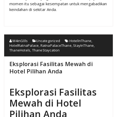
momen itu sebagai kesempatan untuk mengabadikan
keindahan di sekitar Anda.
M4inG0ls
Uncategorized
HotelInThane
,
HotelRatnaPalace
,
RatnaPalaceThane
,
StayInThane
,
ThaneHotels
,
ThaneStaycation
Eksplorasi Fasilitas Mewah di
Hotel Pilihan Anda
Eksplorasi Fasilitas
Mewah di Hotel
Pilihan Anda