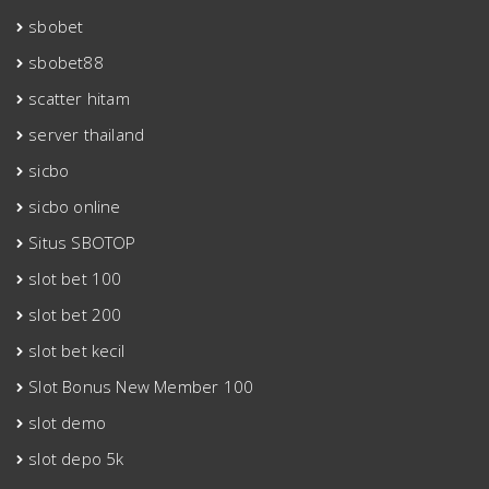
sbobet
sbobet88
scatter hitam
server thailand
sicbo
sicbo online
Situs SBOTOP
slot bet 100
slot bet 200
slot bet kecil
Slot Bonus New Member 100
slot demo
slot depo 5k