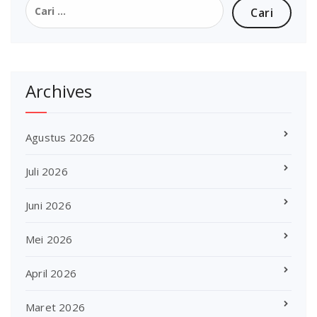
untuk:
Archives
Agustus 2026
Juli 2026
Juni 2026
Mei 2026
April 2026
Maret 2026