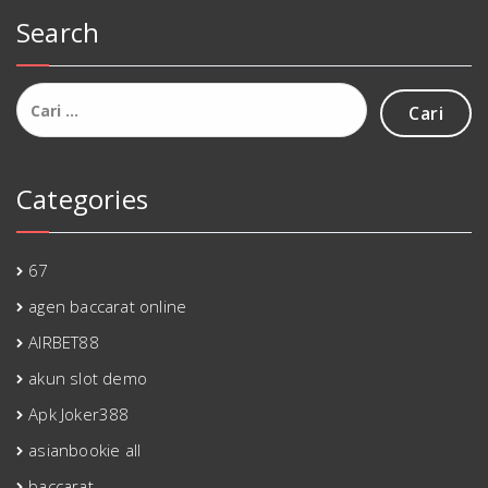
Search
Cari
untuk:
Categories
67
agen baccarat online
AIRBET88
akun slot demo
Apk Joker388
asianbookie all
baccarat