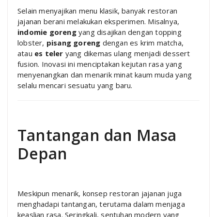
Selain menyajikan menu klasik, banyak restoran
jajanan berani melakukan eksperimen. Misalnya,
indomie goreng
yang disajikan dengan topping
lobster,
pisang goreng
dengan es krim matcha,
atau
es teler
yang dikemas ulang menjadi dessert
fusion. Inovasi ini menciptakan kejutan rasa yang
menyenangkan dan menarik minat kaum muda yang
selalu mencari sesuatu yang baru.
Tantangan dan Masa
Depan
Meskipun menarik, konsep restoran jajanan juga
menghadapi tantangan, terutama dalam menjaga
keaslian rasa. Seringkali, sentuhan modern yang