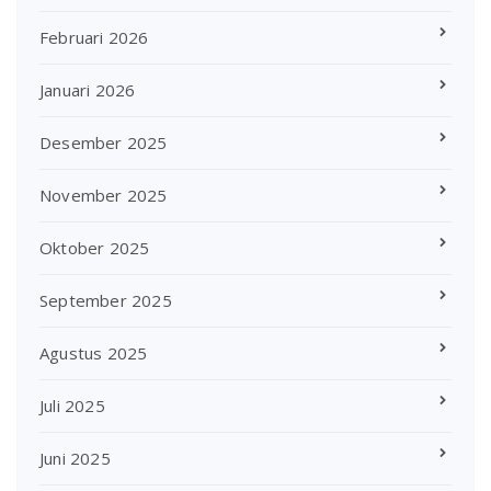
Februari 2026
Januari 2026
Desember 2025
November 2025
Oktober 2025
September 2025
Agustus 2025
Juli 2025
Juni 2025