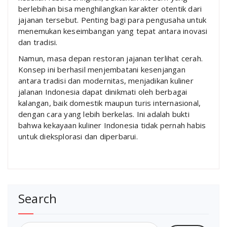
berlebihan bisa menghilangkan karakter otentik dari
jajanan tersebut. Penting bagi para pengusaha untuk
menemukan keseimbangan yang tepat antara inovasi
dan tradisi.
Namun, masa depan restoran jajanan terlihat cerah.
Konsep ini berhasil menjembatani kesenjangan
antara tradisi dan modernitas, menjadikan kuliner
jalanan Indonesia dapat dinikmati oleh berbagai
kalangan, baik domestik maupun turis internasional,
dengan cara yang lebih berkelas. Ini adalah bukti
bahwa kekayaan kuliner Indonesia tidak pernah habis
untuk dieksplorasi dan diperbarui.
Search
Cari