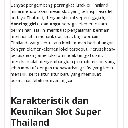
Banyak pengembang perangkat lunak di Thailand
mulai menciptakan mesin slot yang terinspirasi oleh
budaya Thailand, dengan simbol seperti
gajah
,
dancing girls
, dan
naga
sebagai elemen dalam
permainan. Hal ini membuat pengalaman bermain
menjadi lebih menarik dan khas bagi pemain
Thailand, yang tentu saja lebih mudah berhubungan
dengan elemen-elemen lokal tersebut. Perusahaan-
perusahaan game lokal pun tidak tinggal diam,
mereka mulai mengembangkan permainan slot yang
lebih inovatif dengan menawarkan grafis yang lebih
menarik, serta fitur-fitur baru yang membuat
permainan lebih menyenangkan.
Karakteristik dan
Keunikan Slot Super
Thailand