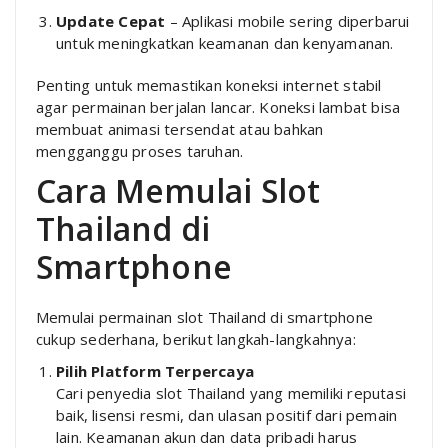
Update Cepat
– Aplikasi mobile sering diperbarui
untuk meningkatkan keamanan dan kenyamanan.
Penting untuk memastikan koneksi internet stabil
agar permainan berjalan lancar. Koneksi lambat bisa
membuat animasi tersendat atau bahkan
mengganggu proses taruhan.
Cara Memulai Slot
Thailand di
Smartphone
Memulai permainan slot Thailand di smartphone
cukup sederhana, berikut langkah-langkahnya:
Pilih Platform Terpercaya
Cari penyedia slot Thailand yang memiliki reputasi
baik, lisensi resmi, dan ulasan positif dari pemain
lain. Keamanan akun dan data pribadi harus