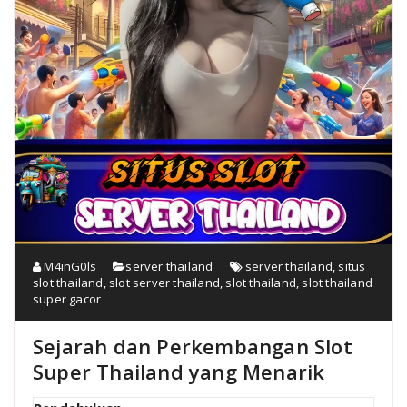
M4inG0ls
server thailand
server thailand
,
situs
slot thailand
,
slot server thailand
,
slot thailand
,
slot thailand
super gacor
Sejarah dan Perkembangan Slot
Super Thailand yang Menarik