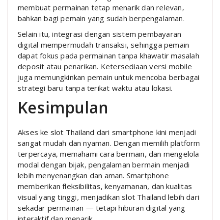
membuat permainan tetap menarik dan relevan,
bahkan bagi pemain yang sudah berpengalaman.
Selain itu, integrasi dengan sistem pembayaran
digital mempermudah transaksi, sehingga pemain
dapat fokus pada permainan tanpa khawatir masalah
deposit atau penarikan. Ketersediaan versi mobile
juga memungkinkan pemain untuk mencoba berbagai
strategi baru tanpa terikat waktu atau lokasi.
Kesimpulan
Akses ke slot Thailand dari smartphone kini menjadi
sangat mudah dan nyaman. Dengan memilih platform
terpercaya, memahami cara bermain, dan mengelola
modal dengan bijak, pengalaman bermain menjadi
lebih menyenangkan dan aman. Smartphone
memberikan fleksibilitas, kenyamanan, dan kualitas
visual yang tinggi, menjadikan slot Thailand lebih dari
sekadar permainan — tetapi hiburan digital yang
interaktif dan menarik.