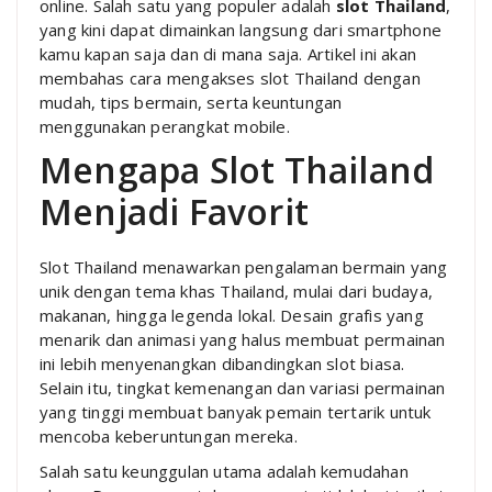
online. Salah satu yang populer adalah
slot Thailand
,
yang kini dapat dimainkan langsung dari smartphone
kamu kapan saja dan di mana saja. Artikel ini akan
membahas cara mengakses slot Thailand dengan
mudah, tips bermain, serta keuntungan
menggunakan perangkat mobile.
Mengapa Slot Thailand
Menjadi Favorit
Slot Thailand menawarkan pengalaman bermain yang
unik dengan tema khas Thailand, mulai dari budaya,
makanan, hingga legenda lokal. Desain grafis yang
menarik dan animasi yang halus membuat permainan
ini lebih menyenangkan dibandingkan slot biasa.
Selain itu, tingkat kemenangan dan variasi permainan
yang tinggi membuat banyak pemain tertarik untuk
mencoba keberuntungan mereka.
Salah satu keunggulan utama adalah kemudahan