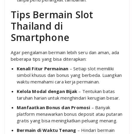
Tips Bermain Slot
Thailand di
Smartphone
Agar pengalaman bermain lebih seru dan aman, ada
beberapa tips yang bisa diterapkan:
Kenali Fitur Permainan
– Setiap slot memiliki
simbol khusus dan bonus yang berbeda. Luangkan
waktu memahami cara kerja permainan.
Kelola Modal dengan Bijak
– Tentukan batas
taruhan harian untuk menghindari kerugian besar.
Manfaatkan Bonus dan Promosi
– Banyak
platform menawarkan bonus deposit atau putaran
gratis yang bisa meningkatkan peluang menang.
Bermain di Waktu Tenang
– Hindari bermain