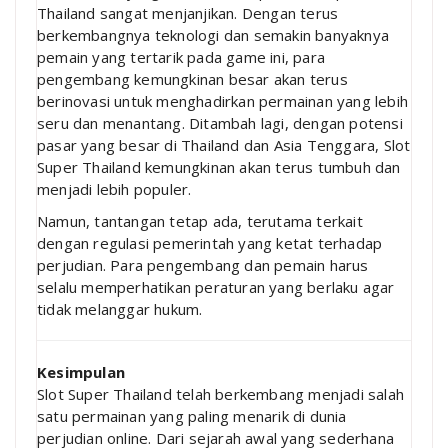
Thailand sangat menjanjikan. Dengan terus
berkembangnya teknologi dan semakin banyaknya
pemain yang tertarik pada game ini, para
pengembang kemungkinan besar akan terus
berinovasi untuk menghadirkan permainan yang lebih
seru dan menantang. Ditambah lagi, dengan potensi
pasar yang besar di Thailand dan Asia Tenggara, Slot
Super Thailand kemungkinan akan terus tumbuh dan
menjadi lebih populer.
Namun, tantangan tetap ada, terutama terkait
dengan regulasi pemerintah yang ketat terhadap
perjudian. Para pengembang dan pemain harus
selalu memperhatikan peraturan yang berlaku agar
tidak melanggar hukum.
Kesimpulan
Slot Super Thailand telah berkembang menjadi salah
satu permainan yang paling menarik di dunia
perjudian online. Dari sejarah awal yang sederhana