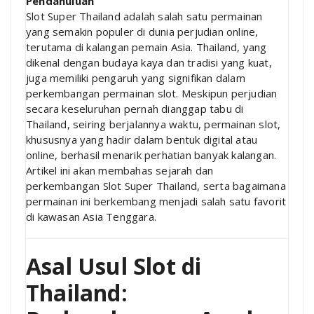
Pendahuluan
Slot Super Thailand adalah salah satu permainan
yang semakin populer di dunia perjudian online,
terutama di kalangan pemain Asia. Thailand, yang
dikenal dengan budaya kaya dan tradisi yang kuat,
juga memiliki pengaruh yang signifikan dalam
perkembangan permainan slot. Meskipun perjudian
secara keseluruhan pernah dianggap tabu di
Thailand, seiring berjalannya waktu, permainan slot,
khususnya yang hadir dalam bentuk digital atau
online, berhasil menarik perhatian banyak kalangan.
Artikel ini akan membahas sejarah dan
perkembangan Slot Super Thailand, serta bagaimana
permainan ini berkembang menjadi salah satu favorit
di kawasan Asia Tenggara.
Asal Usul Slot di
Thailand: