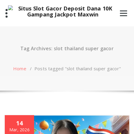
Skip
to
content
Tag Archives: slot thailand super gacor
Home
/
Posts tagged "slot thailand super gacor"
14
Mar, 2026