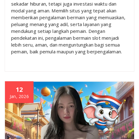
sekadar hiburan, tetapi juga investasi waktu dan
modal yang aman. Memilih situs yang tepat akan
memberikan pengalaman bermain yang memuaskan,
peluang menang yang adil, serta layanan yang
mendukung setiap langkah pemain. Dengan
pendekatan ini, pengalaman bermain slot menjadi
lebih seru, aman, dan menguntungkan bagi semua
pemain, baik pemula maupun yang berpengalaman.
12
Jan, 2026