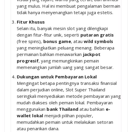
yang mulus. Hal ini membuat pengalaman bermain
tidak hanya menyenangkan tetapi juga estetis.
Fitur Khusus
Selain itu, banyak mesin slot yang dilengkapi
dengan fitur-fitur unik, seperti
putaran gratis
(free spins),
bonus game
, atau
wild symbols
yang meningkatkan peluang menang. Beberapa
permainan bahkan menawarkan
jackpot
progresif
, yang memungkinkan pemain
memenangkan jumlah uang yang sangat besar.
Dukungan untuk Pembayaran Lokal
Mengingat betapa pentingnya transaksi finansial
dalam perjudian online, Slot Super Thailand
seringkali menyediakan metode pembayaran yang
mudah diakses oleh pemain lokal. Pembayaran
menggunakan
bank Thailand
atau bahkan
e-
wallet lokal
menjadi pilihan populer,
memudahkan pemain untuk melakukan setoran
atau penarikan dana.