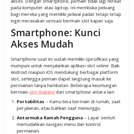
akses. Dengan smartphone, pemain tidak lagi terikat
pada komputer atau laptop. Ini membuka peluang
bagi mereka yang memiliki jadwal padat tetapi tetap
ingin merasakan sensasi bermain slot kapan saja.
Smartphone: Kunci
Akses Mudah
Smartphone saat ini sudah memiliki spesifikasi yang
mumpuni untuk menjalankan aplikasi slot online. Baik
Android maupun iOS mendukung berbagai platform
slot, sehingga pemain dapat langsung masuk ke
permainan tanpa hambatan. Beberapa keuntungan
bermain
slot thailand
dari smartphone antara lain:
Portabilitas
– Kamu bisa bermain di rumah, saat
perjalanan, atau bahkan saat menunggu.
Antarmuka Ramah Pengguna
– Layar sentuh
memudahkan navigasi menu dan kontrol
permainan.