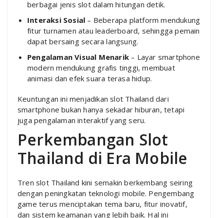
berbagai jenis slot dalam hitungan detik.
Interaksi Sosial
– Beberapa platform mendukung
fitur turnamen atau leaderboard, sehingga pemain
dapat bersaing secara langsung.
Pengalaman Visual Menarik
– Layar smartphone
modern mendukung grafis tinggi, membuat
animasi dan efek suara terasa hidup.
Keuntungan ini menjadikan slot Thailand dari
smartphone bukan hanya sekadar hiburan, tetapi
juga pengalaman interaktif yang seru.
Perkembangan Slot
Thailand di Era Mobile
Tren slot Thailand kini semakin berkembang seiring
dengan peningkatan teknologi mobile. Pengembang
game terus menciptakan tema baru, fitur inovatif,
dan sistem keamanan yang lebih baik. Hal ini