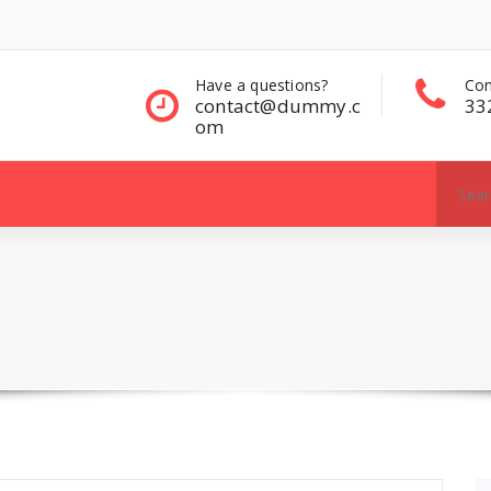
questions?
Contact Sales
Con
ct@dummy.c
332 00 322
33
Search
for: