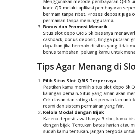
Menggunakan metode pembayaran QRIS unt
kode QR melalui aplikasi pembayaran sepe
bermain tanpa ribet. Proses deposit juga 
permainan tanpa menunggu lama.
Bonus dan Promosi Menarik
Situs slot depo QRIS 5k biasanya menawark
cashback, bonus deposit, hingga putaran gr
dapatkan jika bermain di situs yang tida
bonus tambahan, peluang kamu untuk menan
Tips Agar Menang di Slo
Pilih Situs Slot QRIS Terpercaya
Pastikan kamu memilih situs slot depo 5k Q
kalangan pemain. Situs yang aman akan me
Cek ulasan dan rating dari pemain lain untuk
resmi dan sistem permainan yang fair.
Kelola Modal dengan Bijak
Karena deposit awal hanya 5 ribu, kamu bis
dengan bijak. Tentukan batas harian atau 
sudah kamu tentukan. Jangan tergoda untuk