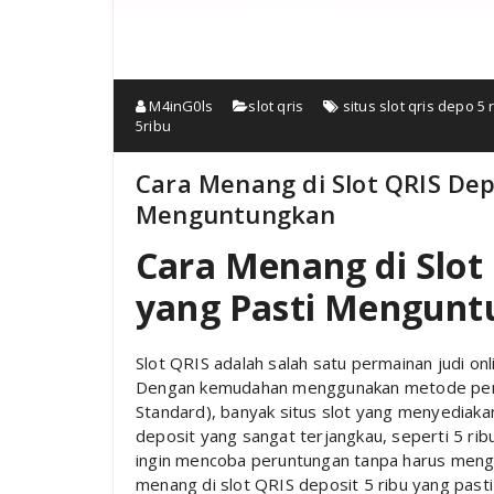
M4inG0ls
slot qris
situs slot qris depo 5 
5ribu
Cara Menang di Slot QRIS Dep
Menguntungkan
Cara Menang di Slot 
yang Pasti Mengun
Slot QRIS adalah salah satu permainan judi onl
Dengan kemudahan menggunakan metode pem
Standard), banyak situs slot yang menyediaka
deposit yang sangat terjangkau, seperti 5 rib
ingin mencoba peruntungan tanpa harus menge
menang di slot QRIS deposit 5 ribu yang past