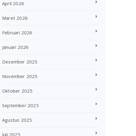
April 2026
Maret 2026
Februari 2026
Januari 2026
Desember 2025
November 2025
Oktober 2025
September 2025
Agustus 2025
Juli 2025