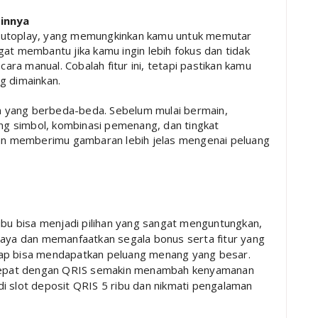
ainnya
r autoplay, yang memungkinkan kamu untuk memutar
ngat membantu jika kamu ingin lebih fokus dan tidak
ara manual. Cobalah fitur ini, tetapi pastikan kamu
g dimainkan.
an yang berbeda-beda. Sebelum mulai bermain,
ng simbol, kombinasi pemenang, dan tingkat
an memberimu gambaran lebih jelas mengenai peluang
ribu bisa menjadi pilihan yang sangat menguntungkan,
caya dan memanfaatkan segala bonus serta fitur yang
tap bisa mendapatkan peluang menang yang besar.
n cepat dengan QRIS semakin menambah kenyamanan
i slot deposit QRIS 5 ribu dan nikmati pengalaman