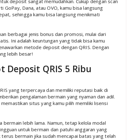
uk deposit sangat memudahkan. Cukup dengan scan
rti GoPay, Dana, atau OVO, kamu bisa langsung
cepat, sehingga kamu bisa langsung menikmati
an berbagai jenis bonus dan promosi, mulai dari
atis. Ini adalah keuntungan yang tidak bisa kamu
k menawarkan metode deposit dengan QRIS. Dengan
g lebih besar!
t Deposit QRIS 5 Ribu
RIS yang terpercaya dan memiliki reputasi baik di
mberikan pengalaman bermain yang nyaman dan adil.
 memastikan situs yang kamu pilih memiliki lisensi
a bermain lebih lama. Namun, tetap kelola modal
mingguan untuk bermain dan patuhi anggaran yang
 terus bermain jika sudah mencapai batas yang telah