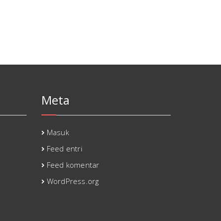
Meta
Masuk
Feed entri
Feed komentar
WordPress.org