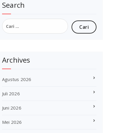
Search
Cari
untuk:
Archives
Agustus 2026
Juli 2026
Juni 2026
Mei 2026