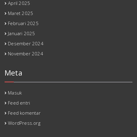
April 2025
Maret 2025
Februari 2025
Januari 2025
Desember 2024
November 2024
Meta
Masuk
Feed entri
Feed komentar
WordPress.org