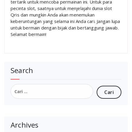
tertarik untuk mencoba permainan ini. Untuk para
pecinta slot, saatnya untuk menjelajahi dunia slot
Qris dan mungkin Anda akan menemukan
keberuntungan yang selama ini Anda cari. Jangan lupa
untuk bermain dengan bijak dan bertanggung jawab.
Selamat bermain!
Search
Cari
untuk:
Archives