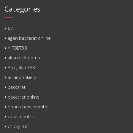
Categories
67
agen baccarat online
AIRBET88
akun slot demo
Apk Joker388
asianbookie all
baccarat
baccarat online
bonus new member
casino online
chicky run