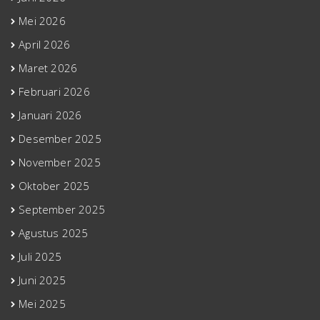
Mei 2026
April 2026
Maret 2026
Februari 2026
Januari 2026
Desember 2025
November 2025
Oktober 2025
September 2025
Agustus 2025
Juli 2025
Juni 2025
Mei 2025