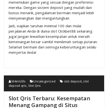
menemukan game yang sesuai dengan preferensi
mereka. Dengan sistem deposit yang mudah dan
bonus menarik, pengalaman bermain menjadi lebih
menyenangkan dan menguntungkan.
Jadi, siapkan taruhan minimal 100 dan mulai
perjalanan Anda di dunia slot Clickbet88 sekarang
juga! Jangan lewatkan kesempatan untuk meraih
kemenangan besar sambil menikmati setiap putaran.
Selamat bermain dan semoga keberuntungan selalu
menyertai Anda!
M4inG0ls
Uncategorized
slot deposit
,
slot
deposit qris
,
Slot Qris
Slot Qris Terbaru: Kesempatan
Menang Gampang di Situs