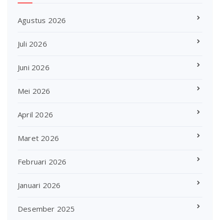
Agustus 2026
Juli 2026
Juni 2026
Mei 2026
April 2026
Maret 2026
Februari 2026
Januari 2026
Desember 2025