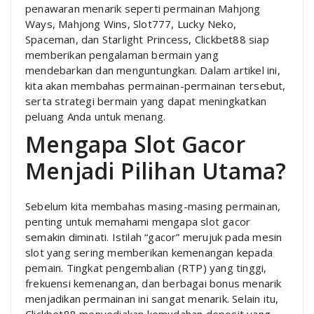
penawaran menarik seperti permainan Mahjong
Ways, Mahjong Wins, Slot777, Lucky Neko,
Spaceman, dan Starlight Princess, Clickbet88 siap
memberikan pengalaman bermain yang
mendebarkan dan menguntungkan. Dalam artikel ini,
kita akan membahas permainan-permainan tersebut,
serta strategi bermain yang dapat meningkatkan
peluang Anda untuk menang.
Mengapa Slot Gacor
Menjadi Pilihan Utama?
Sebelum kita membahas masing-masing permainan,
penting untuk memahami mengapa slot gacor
semakin diminati. Istilah “gacor” merujuk pada mesin
slot yang sering memberikan kemenangan kepada
pemain. Tingkat pengembalian (RTP) yang tinggi,
frekuensi kemenangan, dan berbagai bonus menarik
menjadikan permainan ini sangat menarik. Selain itu,