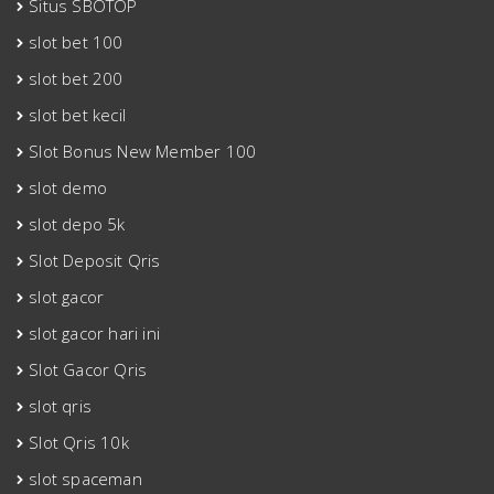
Situs SBOTOP
slot bet 100
slot bet 200
slot bet kecil
Slot Bonus New Member 100
slot demo
slot depo 5k
Slot Deposit Qris
slot gacor
slot gacor hari ini
Slot Gacor Qris
slot qris
Slot Qris 10k
slot spaceman