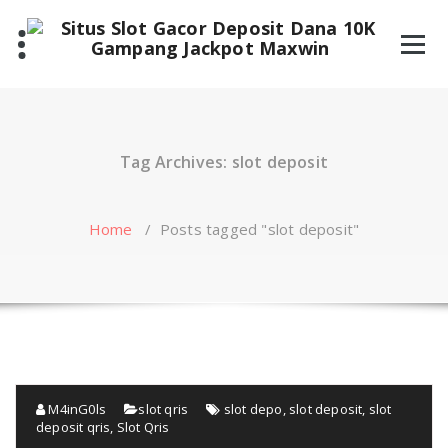
Skip
to
content
Tag Archives: slot deposit
Home
/
Posts tagged "slot deposit"
M4inG0ls
slot qris
slot depo
,
slot deposit
,
slot
deposit qris
,
Slot Qris