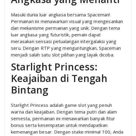
Masuki dunia luar angkasa bersama Spaceman!
Permainan ini menawarkan visual yang mengesankan
dan mekanisme permainan yang unik. Dengan tema
luar angkasa yang futuristik, pemain dapat
merasakan sensasi petualangan intergalaksi yang
seru. Dengan RTP yang menguntungkan, Spaceman
menjadi salah satu slot pilihan yang layak dicoba.
Starlight Princess:
Keajaiban di Tengah
Bintang
Starlight Princess adalah game slot yang penuh
warna dan keajaiban. Dengan tema putri dan alam
semesta, permainan ini menawarkan banyak fitur
bonus serta kesempatan untuk mendapatkan
kemenangan besar. Dengan stake minimal 100, Anda