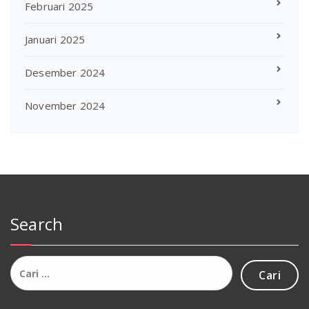
Februari 2025
Januari 2025
Desember 2024
November 2024
Search
Cari
untuk: