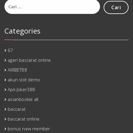
Cari
untuk:
Categories
67
agen baccarat online
AIRBET88
akun slot demo
Apk Joker388
asianbookie all
baccarat
baccarat online
bonus new member