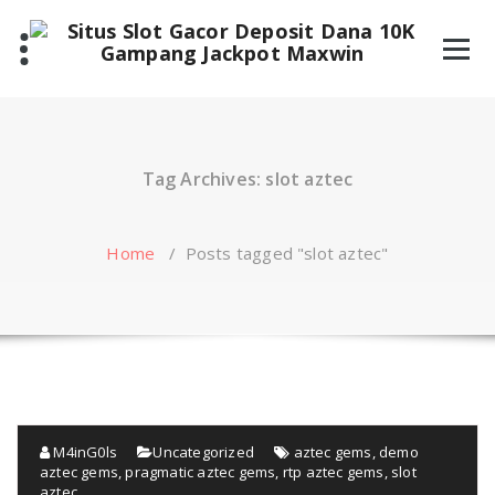
Skip
to
content
Tag Archives: slot aztec
Home
/
Posts tagged "slot aztec"
M4inG0ls
Uncategorized
aztec gems
,
demo
aztec gems
,
pragmatic aztec gems
,
rtp aztec gems
,
slot
aztec