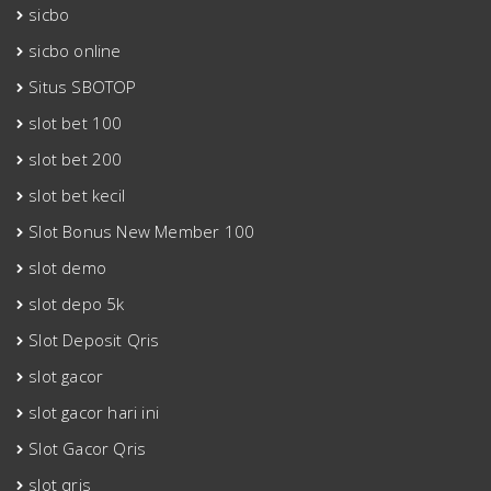
sicbo
sicbo online
Situs SBOTOP
slot bet 100
slot bet 200
slot bet kecil
Slot Bonus New Member 100
slot demo
slot depo 5k
Slot Deposit Qris
slot gacor
slot gacor hari ini
Slot Gacor Qris
slot qris