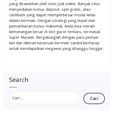
yang ditawarkan oleh situs judi online. Banyak situs
menyediakan bonus deposit, spin gratis, atau
cashback yang dapat memperbesar modal Anda
dalam bermain. Dengan strategi yang tepat dan
pemanfaatan bonus maksimal, Anda bisa meraih
kemenangan besar di slot gacor terbaru, termasuk
Super Maxwin. Bergabunglah dengan para pemain
lain dan nikmati keseruan bermain sambil berharap
untuk mendapatkan megawin yang ditunggu-tunggu!
Search
Cari
untuk: