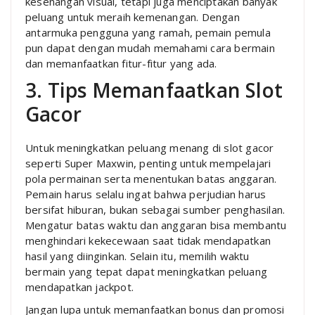
kesenangan visual, tetapi juga menciptakan banyak
peluang untuk meraih kemenangan. Dengan
antarmuka pengguna yang ramah, pemain pemula
pun dapat dengan mudah memahami cara bermain
dan memanfaatkan fitur-fitur yang ada.
3. Tips Memanfaatkan Slot
Gacor
Untuk meningkatkan peluang menang di slot gacor
seperti Super Maxwin, penting untuk mempelajari
pola permainan serta menentukan batas anggaran.
Pemain harus selalu ingat bahwa perjudian harus
bersifat hiburan, bukan sebagai sumber penghasilan.
Mengatur batas waktu dan anggaran bisa membantu
menghindari kekecewaan saat tidak mendapatkan
hasil yang diinginkan. Selain itu, memilih waktu
bermain yang tepat dapat meningkatkan peluang
mendapatkan jackpot.
Jangan lupa untuk memanfaatkan bonus dan promosi