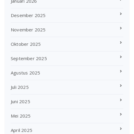
Januari 2026
Desember 2025
November 2025
Oktober 2025
September 2025
Agustus 2025
Juli 2025
Juni 2025
Mei 2025
April 2025