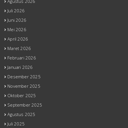
Agustus 2026
Juli 2026
Juni 2026
Mei 2026
April 2026
Maret 2026
Februari 2026
Januari 2026
Desember 2025
November 2025
Oktober 2025
September 2025
Agustus 2025
Juli 2025