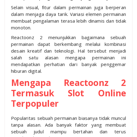
Selain visual, fitur dalam permainan juga berperan
dalam menjaga daya tarik. Variasi elemen permainan
membuat pengalaman terasa lebih dinamis dan tidak
monoton.
Reactoonz 2 menunjukkan bagaimana sebuah
permainan dapat berkembang melalui kombinasi
desain kreatif dan teknologi. Hal tersebut menjadi
salah satu alasan mengapa permainan ini
mendapatkan perhatian dari banyak penggemar
hiburan digital.
Mengapa Reactoonz 2
Termasuk Slot Online
Terpopuler
Popularitas sebuah permainan biasanya tidak muncul
tanpa alasan. Ada banyak faktor yang membuat
sebuah judul mampu bertahan dan terus