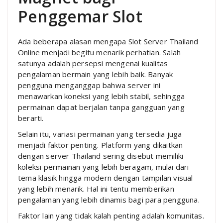
Penggemar Slot
Ada beberapa alasan mengapa Slot Server Thailand
Online menjadi begitu menarik perhatian. Salah
satunya adalah persepsi mengenai kualitas
pengalaman bermain yang lebih baik. Banyak
pengguna menganggap bahwa server ini
menawarkan koneksi yang lebih stabil, sehingga
permainan dapat berjalan tanpa gangguan yang
berarti.
Selain itu, variasi permainan yang tersedia juga
menjadi faktor penting. Platform yang dikaitkan
dengan server Thailand sering disebut memiliki
koleksi permainan yang lebih beragam, mulai dari
tema klasik hingga modern dengan tampilan visual
yang lebih menarik. Hal ini tentu memberikan
pengalaman yang lebih dinamis bagi para pengguna.
Faktor lain yang tidak kalah penting adalah komunitas.