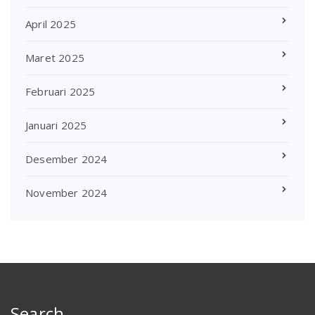
April 2025
Maret 2025
Februari 2025
Januari 2025
Desember 2024
November 2024
Search