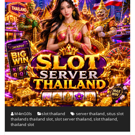
M4inG0ls
slot thailand
server thailand
,
situs slot
thailands thailand slot
,
slot server thailand
,
slot thailand
,
thailand slot