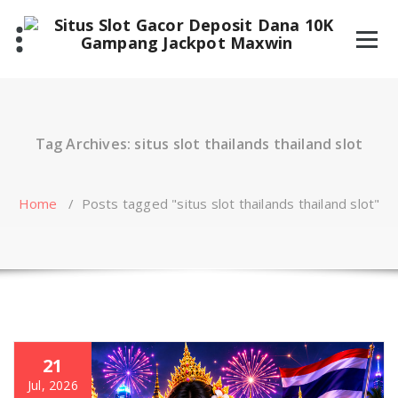
Skip
to
content
Tag Archives: situs slot thailands thailand slot
Home
/
Posts tagged "situs slot thailands thailand slot"
21
Jul, 2026