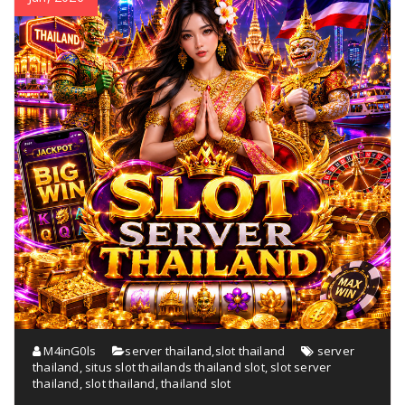
M4inG0ls
server thailand
,
slot thailand
server
thailand
,
situs slot thailands thailand slot
,
slot server
thailand
,
slot thailand
,
thailand slot