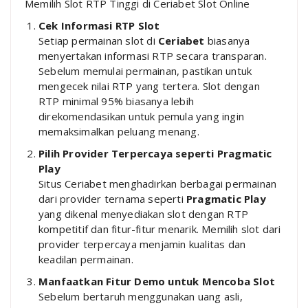
Memilih Slot RTP Tinggi di Ceriabet Slot Online
Cek Informasi RTP Slot
Setiap permainan slot di
Ceriabet
biasanya
menyertakan informasi RTP secara transparan.
Sebelum memulai permainan, pastikan untuk
mengecek nilai RTP yang tertera. Slot dengan
RTP minimal 95% biasanya lebih
direkomendasikan untuk pemula yang ingin
memaksimalkan peluang menang.
Pilih Provider Terpercaya seperti Pragmatic
Play
Situs Ceriabet menghadirkan berbagai permainan
dari provider ternama seperti
Pragmatic Play
yang dikenal menyediakan slot dengan RTP
kompetitif dan fitur-fitur menarik. Memilih slot dari
provider terpercaya menjamin kualitas dan
keadilan permainan.
Manfaatkan Fitur Demo untuk Mencoba Slot
Sebelum bertaruh menggunakan uang asli,