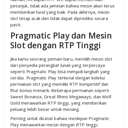
petunjuk, tidak ada jaminan bahwa mesin akan terus
memberikan hasil yang baik. Pada akhirnya, mesin
slot tetap acak dan tidak dapat diprediksi secara
pasti.
Pragmatic Play dan Mesin
Slot dengan RTP Tinggi
Jika kamu seorang pemain baru, memilih mesin slot
dari penyedia perangkat lunak yang terpercaya
seperti Pragmatic Play bisa menjadi langkah yang
cerdas. Pragmatic Play terkenal dengan koleksi
permainan slot yang memiliki RTP kompetitif dan
fitur bonus menarik. Beberapa permainan seperti
Sweet Bonanza, Great Rhino Megaways, dan Wolf
Gold menawarkan RTP tinggi, yang memberikan
peluang lebih besar untuk menang.
Penting untuk dicatat bahwa meskipun Pragmatic
Play menawarkan mesin dengan RTP tinggi,