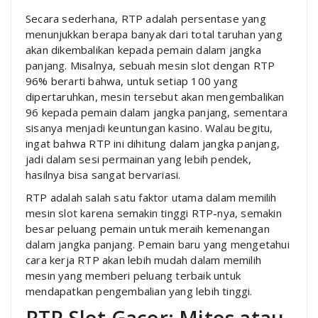
Secara sederhana, RTP adalah persentase yang
menunjukkan berapa banyak dari total taruhan yang
akan dikembalikan kepada pemain dalam jangka
panjang. Misalnya, sebuah mesin slot dengan RTP
96% berarti bahwa, untuk setiap 100 yang
dipertaruhkan, mesin tersebut akan mengembalikan
96 kepada pemain dalam jangka panjang, sementara
sisanya menjadi keuntungan kasino. Walau begitu,
ingat bahwa RTP ini dihitung dalam jangka panjang,
jadi dalam sesi permainan yang lebih pendek,
hasilnya bisa sangat bervariasi.
RTP adalah salah satu faktor utama dalam memilih
mesin slot karena semakin tinggi RTP-nya, semakin
besar peluang pemain untuk meraih kemenangan
dalam jangka panjang. Pemain baru yang mengetahui
cara kerja RTP akan lebih mudah dalam memilih
mesin yang memberi peluang terbaik untuk
mendapatkan pengembalian yang lebih tinggi.
RTP Slot Gacor: Mitos atau