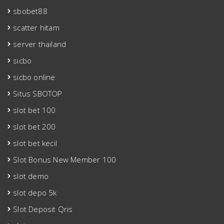
sbobet88
scatter hitam
server thailand
sicbo
sicbo online
Situs SBOTOP
slot bet 100
slot bet 200
slot bet kecil
Slot Bonus New Member 100
slot demo
slot depo 5k
Slot Deposit Qris