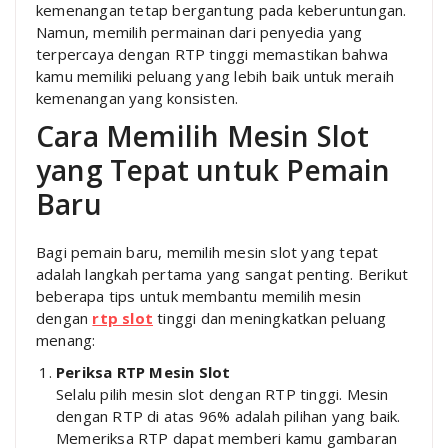
kemenangan tetap bergantung pada keberuntungan.
Namun, memilih permainan dari penyedia yang
terpercaya dengan RTP tinggi memastikan bahwa
kamu memiliki peluang yang lebih baik untuk meraih
kemenangan yang konsisten.
Cara Memilih Mesin Slot
yang Tepat untuk Pemain
Baru
Bagi pemain baru, memilih mesin slot yang tepat
adalah langkah pertama yang sangat penting. Berikut
beberapa tips untuk membantu memilih mesin
dengan
rtp slot
tinggi dan meningkatkan peluang
menang:
Periksa RTP Mesin Slot
Selalu pilih mesin slot dengan RTP tinggi. Mesin
dengan RTP di atas 96% adalah pilihan yang baik.
Memeriksa RTP dapat memberi kamu gambaran