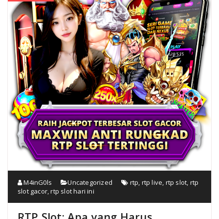
M4inG0ls
Uncategorized
rtp
,
rtp live
,
rtp slot
,
rtp
slot gacor
,
rtp slot hari ini
RTP Slot: Apa yang Harus