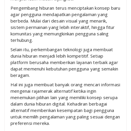
Pengembang hiburan terus menciptakan konsep baru
agar pengguna mendapatkan pengalaman yang
berbeda. Mulai dari desain visual yang menarik,
sistem permainan yang lebih interaktif, hingga fitur
komunitas yang memungkinkan pengguna saling
terhubung.
Selain itu, perkembangan teknologi juga membuat
dunia hiburan menjadi lebih kompetitif. Setiap
platform berusaha memberikan layanan terbaik agar
dapat memenuhi kebutuhan pengguna yang semakin
beragam.
Hal ini juga membuat banyak orang mencari informasi
mengenai rajamerak alternatif ketika ingin
menemukan pilihan lain yang memiliki konsep serupa
dalam dunia hiburan digital. Kehadiran berbagai
alternatif memberikan kesempatan bagi pengguna
untuk memilih pengalaman yang paling sesuai dengan
preferensi mereka.