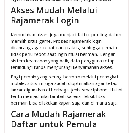
Akses Mudah Melalui
Rajamerak Login
Kemudahan akses juga menjadi faktor penting dalam
memilih situs game. Proses rajamerak login
dirancang agar cepat dan praktis, sehingga pemain
tidak perlu repot saat ingin mulai bermain. Dengan
sistem keamanan yang baik, data pengguna tetap
terlindungi tanpa mengurangi kenyamanan akses.
Bagi pemain yang sering bermain melalui perangkat
mobile, situs ini juga sudah dioptimalkan agar tetap
lancar digunakan di berbagai jenis smartphone. Hal ini
tentu menjadi nilai tambah karena fleksibilitas
bermain bisa dilakukan kapan saja dan di mana saja.
Cara Mudah Rajamerak
Daftar untuk Pemula