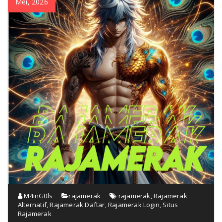
Mei, 2026
M4inG0ls
rajamerak
rajamerak
,
Rajamerak
Alternatif
,
Rajamerak Daftar
,
Rajamerak Login
,
Situs
Rajamerak