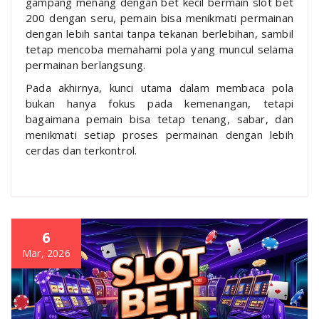
gampang menang dengan bet kecil bermain slot bet
200 dengan seru, pemain bisa menikmati permainan
dengan lebih santai tanpa tekanan berlebihan, sambil
tetap mencoba memahami pola yang muncul selama
permainan berlangsung.
Pada akhirnya, kunci utama dalam membaca pola
bukan hanya fokus pada kemenangan, tetapi
bagaimana pemain bisa tetap tenang, sabar, dan
menikmati setiap proses permainan dengan lebih
cerdas dan terkontrol.
6
Mar, 2026