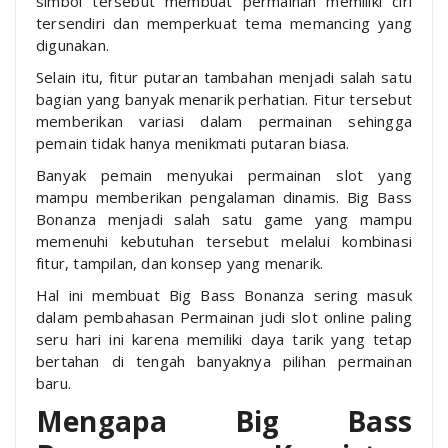
simbol tersebut membuat permainan memiliki ciri
tersendiri dan memperkuat tema memancing yang
digunakan.
Selain itu, fitur putaran tambahan menjadi salah satu
bagian yang banyak menarik perhatian. Fitur tersebut
memberikan variasi dalam permainan sehingga
pemain tidak hanya menikmati putaran biasa.
Banyak pemain menyukai permainan slot yang
mampu memberikan pengalaman dinamis. Big Bass
Bonanza menjadi salah satu game yang mampu
memenuhi kebutuhan tersebut melalui kombinasi
fitur, tampilan, dan konsep yang menarik.
Hal ini membuat Big Bass Bonanza sering masuk
dalam pembahasan Permainan judi slot online paling
seru hari ini karena memiliki daya tarik yang tetap
bertahan di tengah banyaknya pilihan permainan
baru.
Mengapa Big Bass