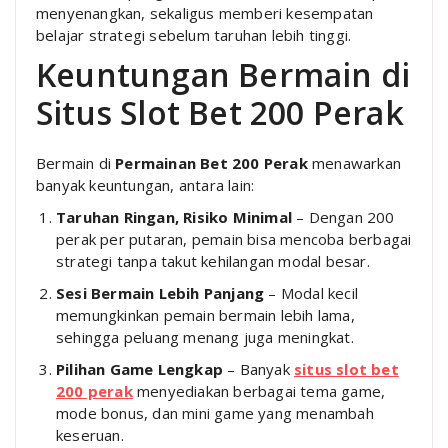
menyenangkan, sekaligus memberi kesempatan
belajar strategi sebelum taruhan lebih tinggi.
Keuntungan Bermain di
Situs Slot Bet 200 Perak
Bermain di
Permainan Bet 200 Perak
menawarkan
banyak keuntungan, antara lain:
Taruhan Ringan, Risiko Minimal
– Dengan 200
perak per putaran, pemain bisa mencoba berbagai
strategi tanpa takut kehilangan modal besar.
Sesi Bermain Lebih Panjang
– Modal kecil
memungkinkan pemain bermain lebih lama,
sehingga peluang menang juga meningkat.
Pilihan Game Lengkap
– Banyak
situs slot bet
200 perak
menyediakan berbagai tema game,
mode bonus, dan mini game yang menambah
keseruan.