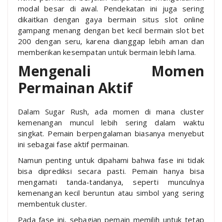
modal besar di awal. Pendekatan ini juga sering
dikaitkan dengan gaya bermain situs slot online
gampang menang dengan bet kecil bermain slot bet
200 dengan seru, karena dianggap lebih aman dan
memberikan kesempatan untuk bermain lebih lama.
Mengenali Momen
Permainan Aktif
Dalam Sugar Rush, ada momen di mana cluster
kemenangan muncul lebih sering dalam waktu
singkat. Pemain berpengalaman biasanya menyebut
ini sebagai fase aktif permainan.
Namun penting untuk dipahami bahwa fase ini tidak
bisa diprediksi secara pasti. Pemain hanya bisa
mengamati tanda-tandanya, seperti munculnya
kemenangan kecil beruntun atau simbol yang sering
membentuk cluster.
Pada fase ini, sebagian pemain memilih untuk tetap