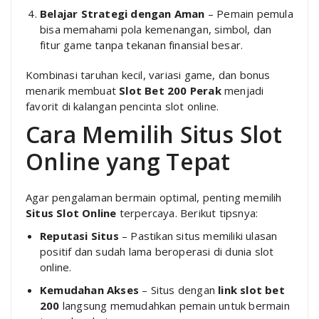
Belajar Strategi dengan Aman
– Pemain pemula
bisa memahami pola kemenangan, simbol, dan
fitur game tanpa tekanan finansial besar.
Kombinasi taruhan kecil, variasi game, dan bonus
menarik membuat
Slot Bet 200 Perak
menjadi
favorit di kalangan pencinta slot online.
Cara Memilih Situs Slot
Online yang Tepat
Agar pengalaman bermain optimal, penting memilih
Situs Slot Online
terpercaya. Berikut tipsnya:
Reputasi Situs
– Pastikan situs memiliki ulasan
positif dan sudah lama beroperasi di dunia slot
online.
Kemudahan Akses
– Situs dengan
link slot bet
200
langsung memudahkan pemain untuk bermain