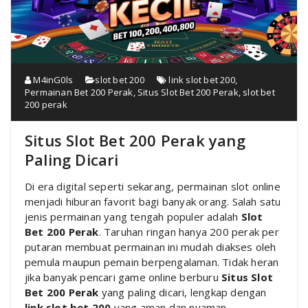
M4inG0ls
slot bet 200
link slot bet 200
,
Permainan Bet 200 Perak
,
Situs Slot Bet 200 Perak
,
slot bet
200 perak
Situs Slot Bet 200 Perak yang
Paling Dicari
Di era digital seperti sekarang, permainan slot online
menjadi hiburan favorit bagi banyak orang. Salah satu
jenis permainan yang tengah populer adalah
Slot
Bet 200 Perak
. Taruhan ringan hanya 200 perak per
putaran membuat permainan ini mudah diakses oleh
pemula maupun pemain berpengalaman. Tidak heran
jika banyak pencari game online berburu
Situs Slot
Bet 200 Perak
yang paling dicari, lengkap dengan
link slot bet 200
yang aman dan nyaman.