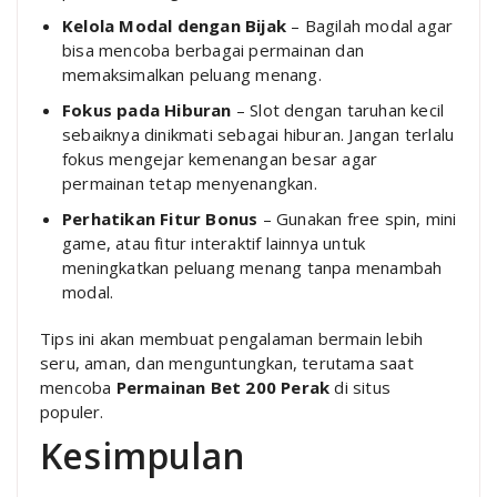
Kelola Modal dengan Bijak
– Bagilah modal agar
bisa mencoba berbagai permainan dan
memaksimalkan peluang menang.
Fokus pada Hiburan
– Slot dengan taruhan kecil
sebaiknya dinikmati sebagai hiburan. Jangan terlalu
fokus mengejar kemenangan besar agar
permainan tetap menyenangkan.
Perhatikan Fitur Bonus
– Gunakan free spin, mini
game, atau fitur interaktif lainnya untuk
meningkatkan peluang menang tanpa menambah
modal.
Tips ini akan membuat pengalaman bermain lebih
seru, aman, dan menguntungkan, terutama saat
mencoba
Permainan Bet 200 Perak
di situs
populer.
Kesimpulan