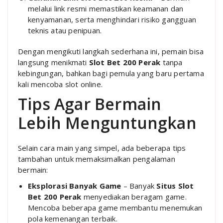
melalui link resmi memastikan keamanan dan
kenyamanan, serta menghindari risiko gangguan
teknis atau penipuan.
Dengan mengikuti langkah sederhana ini, pemain bisa
langsung menikmati
Slot Bet 200 Perak
tanpa
kebingungan, bahkan bagi pemula yang baru pertama
kali mencoba slot online.
Tips Agar Bermain
Lebih Menguntungkan
Selain cara main yang simpel, ada beberapa tips
tambahan untuk memaksimalkan pengalaman
bermain:
Eksplorasi Banyak Game
– Banyak
Situs Slot
Bet 200 Perak
menyediakan beragam game.
Mencoba beberapa game membantu menemukan
pola kemenangan terbaik.