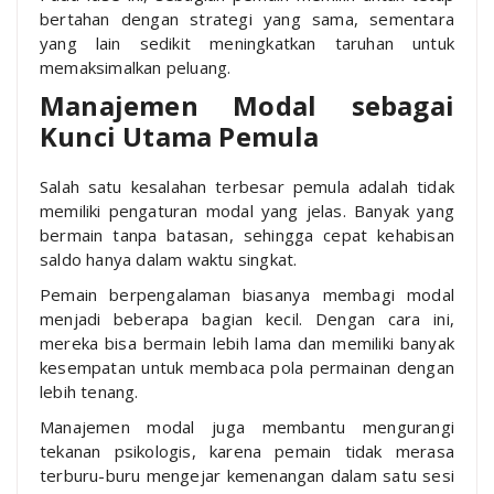
bertahan dengan strategi yang sama, sementara
yang lain sedikit meningkatkan taruhan untuk
memaksimalkan peluang.
Manajemen Modal sebagai
Kunci Utama Pemula
Salah satu kesalahan terbesar pemula adalah tidak
memiliki pengaturan modal yang jelas. Banyak yang
bermain tanpa batasan, sehingga cepat kehabisan
saldo hanya dalam waktu singkat.
Pemain berpengalaman biasanya membagi modal
menjadi beberapa bagian kecil. Dengan cara ini,
mereka bisa bermain lebih lama dan memiliki banyak
kesempatan untuk membaca pola permainan dengan
lebih tenang.
Manajemen modal juga membantu mengurangi
tekanan psikologis, karena pemain tidak merasa
terburu-buru mengejar kemenangan dalam satu sesi