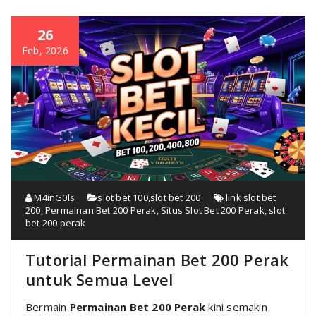
26
Feb, 2026
M4inG0ls
slot bet 100
,
slot bet 200
link slot bet
200
,
Permainan Bet 200 Perak
,
Situs Slot Bet 200 Perak
,
slot
bet 200 perak
Tutorial Permainan Bet 200 Perak
untuk Semua Level
Bermain
Permainan Bet 200 Perak
kini semakin