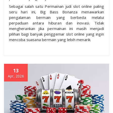
Sebagai salah satu Permainan judi slot online paling
seru hari ini, Big Bass Bonanza menawarkan
pengalaman bermain yang berbeda melalui
perpaduan antara hiburan dan inovasi. Tidak
mengherankan jika permainan ini masih menjadi
pilihan bagi banyak penggemar slot online yang ingin
mencoba suasana bermain yang lebih menarik.
13
Apr, 2026