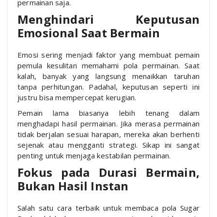
permainan saja.
Menghindari Keputusan
Emosional Saat Bermain
Emosi sering menjadi faktor yang membuat pemain
pemula kesulitan memahami pola permainan. Saat
kalah, banyak yang langsung menaikkan taruhan
tanpa perhitungan. Padahal, keputusan seperti ini
justru bisa mempercepat kerugian.
Pemain lama biasanya lebih tenang dalam
menghadapi hasil permainan. Jika merasa permainan
tidak berjalan sesuai harapan, mereka akan berhenti
sejenak atau mengganti strategi. Sikap ini sangat
penting untuk menjaga kestabilan permainan.
Fokus pada Durasi Bermain,
Bukan Hasil Instan
Salah satu cara terbaik untuk membaca pola Sugar