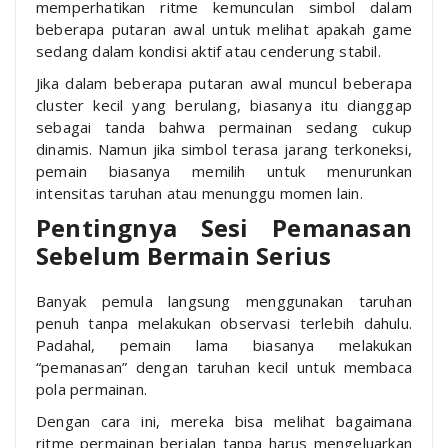
memperhatikan ritme kemunculan simbol dalam
beberapa putaran awal untuk melihat apakah game
sedang dalam kondisi aktif atau cenderung stabil.
Jika dalam beberapa putaran awal muncul beberapa
cluster kecil yang berulang, biasanya itu dianggap
sebagai tanda bahwa permainan sedang cukup
dinamis. Namun jika simbol terasa jarang terkoneksi,
pemain biasanya memilih untuk menurunkan
intensitas taruhan atau menunggu momen lain.
Pentingnya Sesi Pemanasan
Sebelum Bermain Serius
Banyak pemula langsung menggunakan taruhan
penuh tanpa melakukan observasi terlebih dahulu.
Padahal, pemain lama biasanya melakukan
“pemanasan” dengan taruhan kecil untuk membaca
pola permainan.
Dengan cara ini, mereka bisa melihat bagaimana
ritme permainan berjalan tanpa harus mengeluarkan