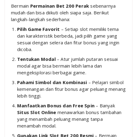
Bermain
Permainan Bet 200 Perak
sebenarnya
mudah dan bisa diikuti oleh siapa saja. Berikut
langkah-langkah sederhana:
Pilih Game Favorit
– Setiap slot memiliki tema
dan karakteristik berbeda, jadi pilih game yang
sesuai dengan selera dan fitur bonus yang ingin
dicoba.
Tentukan Modal
– Atur jumlah putaran sesuai
modal agar bisa bermain lebih lama dan
mengeksplorasi berbagai game.
Pahami Simbol dan Kombinasi
– Pelajari simbol
kemenangan dan fitur bonus agar peluang menang
lebih tinggi.
Manfaatkan Bonus dan Free Spin
– Banyak
Situs Slot Online
menawarkan bonus tambahan
yang menambah peluang menang tanpa
menambah modal.
Gunakan Link Slot Bet 200 Resmi
– Bermain