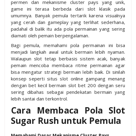
permen dan mekanisme cluster pays yang unik,
game ini terasa berbeda dari slot klasik pada
umumnya. Banyak pemula tertarik karena visualnya
yang cerah dan gameplay yang terlihat sederhana,
padahal di balik itu ada pola permainan yang sering
diamati oleh pemain berpengalaman.
Bagi pemula, memahami pola permainan ini bisa
menjadi langkah awal untuk bermain lebih nyaman.
Walaupun slot tetap berbasis sistem acak, banyak
pemain mencoba membaca ritme permainan agar
bisa mengatur strategi bermain lebih baik. Di sinilah
konsep seperti situs slot online gampang menang
dengan bet kecil bermain slot bet 200 dengan seru
sering dibahas sebagai pendekatan bermain yang
lebih santai dan terkontrol.
Cara Membaca Pola Slot
Sugar Rush untuk Pemula
Memahami Dasar Mekanisme Cluster Pays