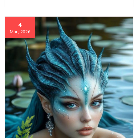
4
Mar, 2026