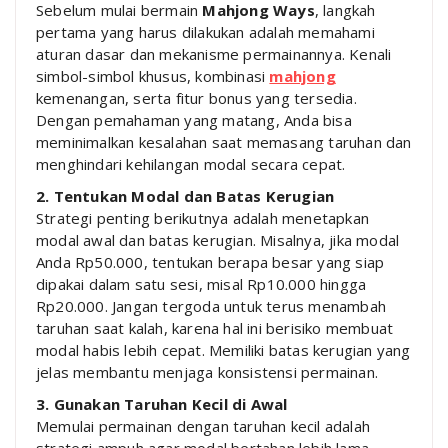
Sebelum mulai bermain
Mahjong Ways
, langkah
pertama yang harus dilakukan adalah memahami
aturan dasar dan mekanisme permainannya. Kenali
simbol-simbol khusus, kombinasi
mahjong
kemenangan, serta fitur bonus yang tersedia.
Dengan pemahaman yang matang, Anda bisa
meminimalkan kesalahan saat memasang taruhan dan
menghindari kehilangan modal secara cepat.
2. Tentukan Modal dan Batas Kerugian
Strategi penting berikutnya adalah menetapkan
modal awal dan batas kerugian. Misalnya, jika modal
Anda Rp50.000, tentukan berapa besar yang siap
dipakai dalam satu sesi, misal Rp10.000 hingga
Rp20.000. Jangan tergoda untuk terus menambah
taruhan saat kalah, karena hal ini berisiko membuat
modal habis lebih cepat. Memiliki batas kerugian yang
jelas membantu menjaga konsistensi permainan.
3. Gunakan Taruhan Kecil di Awal
Memulai permainan dengan taruhan kecil adalah