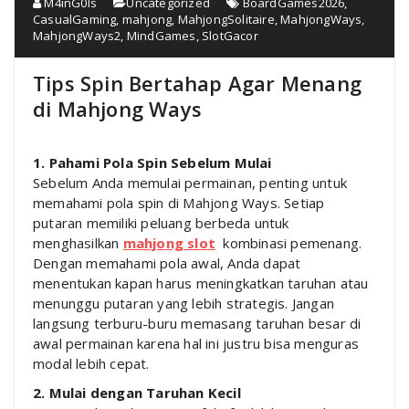
M4inG0ls
Uncategorized
BoardGames2026
,
CasualGaming
,
mahjong
,
MahjongSolitaire
,
MahjongWays
,
MahjongWays2
,
MindGames
,
SlotGacor
Tips Spin Bertahap Agar Menang
di Mahjong Ways
1. Pahami Pola Spin Sebelum Mulai
Sebelum Anda memulai permainan, penting untuk
memahami pola spin di Mahjong Ways. Setiap
putaran memiliki peluang berbeda untuk
menghasilkan
mahjong slot
kombinasi pemenang.
Dengan memahami pola awal, Anda dapat
menentukan kapan harus meningkatkan taruhan atau
menunggu putaran yang lebih strategis. Jangan
langsung terburu-buru memasang taruhan besar di
awal permainan karena hal ini justru bisa menguras
modal lebih cepat.
2. Mulai dengan Taruhan Kecil