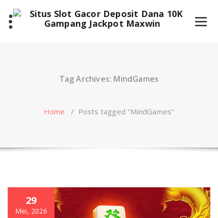
Skip
to
content
Tag Archives: MindGames
Home
/
Posts tagged "MindGames"
29
Mei, 2026