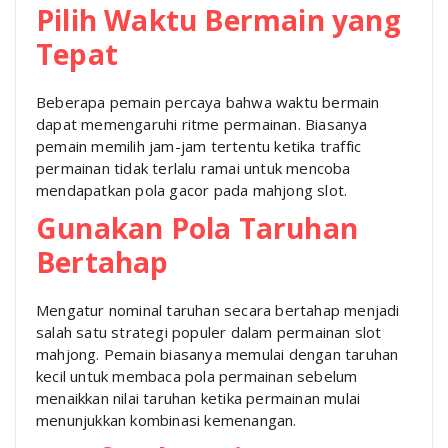
Pilih Waktu Bermain yang
Tepat
Beberapa pemain percaya bahwa waktu bermain
dapat memengaruhi ritme permainan. Biasanya
pemain memilih jam-jam tertentu ketika traffic
permainan tidak terlalu ramai untuk mencoba
mendapatkan pola gacor pada mahjong slot.
Gunakan Pola Taruhan
Bertahap
Mengatur nominal taruhan secara bertahap menjadi
salah satu strategi populer dalam permainan slot
mahjong. Pemain biasanya memulai dengan taruhan
kecil untuk membaca pola permainan sebelum
menaikkan nilai taruhan ketika permainan mulai
menunjukkan kombinasi kemenangan.