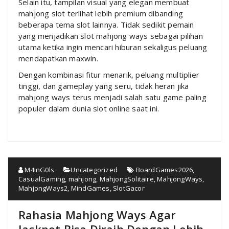
Selain itu, tampilan visual yang elegan membuat
mahjong slot terlihat lebih premium dibanding
beberapa tema slot lainnya. Tidak sedikit pemain
yang menjadikan slot mahjong ways sebagai pilihan
utama ketika ingin mencari hiburan sekaligus peluang
mendapatkan maxwin.
Dengan kombinasi fitur menarik, peluang multiplier
tinggi, dan gameplay yang seru, tidak heran jika
mahjong ways terus menjadi salah satu game paling
populer dalam dunia slot online saat ini.
M4inG0ls
Uncategorized
BoardGames2026
,
CasualGaming
,
mahjong
,
MahjongSolitaire
,
MahjongWays
,
MahjongWays2
,
MindGames
,
SlotGacor
Rahasia Mahjong Ways Agar