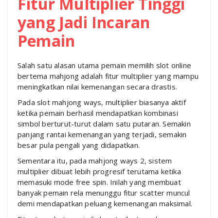
Fitur Multiplier Tinggi
yang Jadi Incaran
Pemain
Salah satu alasan utama pemain memilih slot online
bertema mahjong adalah fitur multiplier yang mampu
meningkatkan nilai kemenangan secara drastis.
Pada slot mahjong ways, multiplier biasanya aktif
ketika pemain berhasil mendapatkan kombinasi
simbol berturut-turut dalam satu putaran. Semakin
panjang rantai kemenangan yang terjadi, semakin
besar pula pengali yang didapatkan.
Sementara itu, pada mahjong ways 2, sistem
multiplier dibuat lebih progresif terutama ketika
memasuki mode free spin. Inilah yang membuat
banyak pemain rela menunggu fitur scatter muncul
demi mendapatkan peluang kemenangan maksimal.