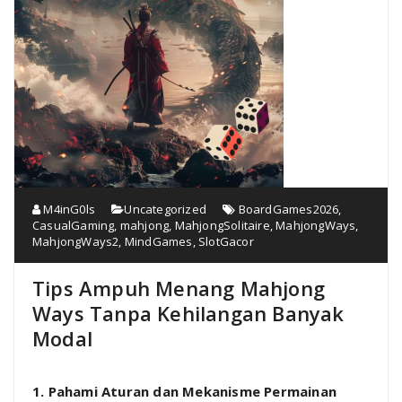
M4inG0ls
Uncategorized
BoardGames2026
,
CasualGaming
,
mahjong
,
MahjongSolitaire
,
MahjongWays
,
MahjongWays2
,
MindGames
,
SlotGacor
Tips Ampuh Menang Mahjong
Ways Tanpa Kehilangan Banyak
Modal
1. Pahami Aturan dan Mekanisme Permainan