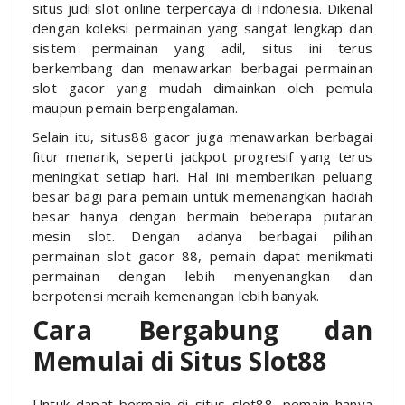
situs judi slot online terpercaya di Indonesia. Dikenal
dengan koleksi permainan yang sangat lengkap dan
sistem permainan yang adil, situs ini terus
berkembang dan menawarkan berbagai permainan
slot gacor yang mudah dimainkan oleh pemula
maupun pemain berpengalaman.
Selain itu, situs88 gacor juga menawarkan berbagai
fitur menarik, seperti jackpot progresif yang terus
meningkat setiap hari. Hal ini memberikan peluang
besar bagi para pemain untuk memenangkan hadiah
besar hanya dengan bermain beberapa putaran
mesin slot. Dengan adanya berbagai pilihan
permainan slot gacor 88, pemain dapat menikmati
permainan dengan lebih menyenangkan dan
berpotensi meraih kemenangan lebih banyak.
Cara Bergabung dan
Memulai di Situs Slot88
Untuk dapat bermain di situs slot88, pemain hanya