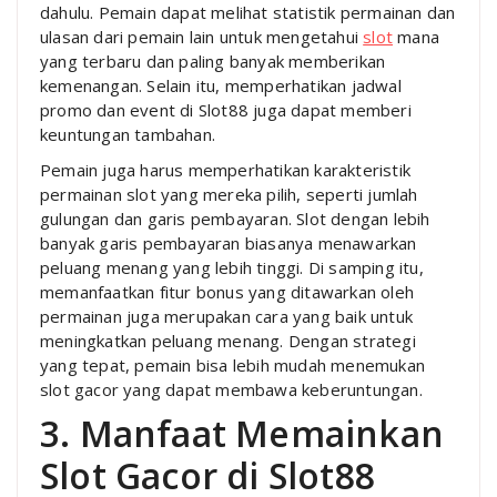
dahulu. Pemain dapat melihat statistik permainan dan
ulasan dari pemain lain untuk mengetahui
slot
mana
yang terbaru dan paling banyak memberikan
kemenangan. Selain itu, memperhatikan jadwal
promo dan event di Slot88 juga dapat memberi
keuntungan tambahan.
Pemain juga harus memperhatikan karakteristik
permainan slot yang mereka pilih, seperti jumlah
gulungan dan garis pembayaran. Slot dengan lebih
banyak garis pembayaran biasanya menawarkan
peluang menang yang lebih tinggi. Di samping itu,
memanfaatkan fitur bonus yang ditawarkan oleh
permainan juga merupakan cara yang baik untuk
meningkatkan peluang menang. Dengan strategi
yang tepat, pemain bisa lebih mudah menemukan
slot gacor yang dapat membawa keberuntungan.
3. Manfaat Memainkan
Slot Gacor di Slot88