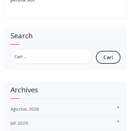
Search
Cari
untuk:
Archives
Agustus 2026
Juli 2026