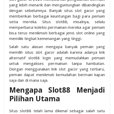
yang lebih menarik dan menguntungkan dibandingkan
dengan sebelumnya. Banyak situs slot gacor yang
memberikan berbagai keuntungan bagi para pemain
setia mereka. Situs slot88, misalnya, selalu
memperbarui koleksi permainan mereka agar pemain
bisa terus menikmati berbagai jenis slot online yang
memiliki tingkat kemenangan yang tinggi.
Salah satu alasan mengapa banyak pemain yang
memilih situs slot gacor adalah karena adanya link
alternatif slot88 login yang memudahkan pemain
untuk mengakses permainan tanpa hambatan.
Dengan menggunakan link slot gacor yang terbaru,
pemain dapat menikmati kemudahan bermain kapan
saja dan di mana saja.
Mengapa Slot88 Menjadi
Pilihan Utama
Situs slot88 telah lama dikenal sebagai salah satu