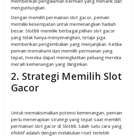
memberikan pengalaman bermain yang menarik dan
menguntungkan.
Dengan memilih permainan slot gacor, pemain
memiliki kesempatan untuk memenangkan hadiah
besar. Slot88 memiliki berbagai pilihan slot gacor
yang tidak hanya menyenangkan, tetapi juga
memberikan pengembalian yang menjanjikan. Ketika
pemain memahami dan memilih permainan yang
tepat, mereka dapat meningkatkan peluang mereka
meraih kemenangan yang diinginkan.
2. Strategi Memilih Slot
Gacor
Untuk memaksimalkan potensi kemenangan, pemain
perlu menerapkan strategi yang tepat saat memilih
permainan slot gacor di Slot88. Salah satu cara yang
efektif adalah dengan melakukan riset terlebih