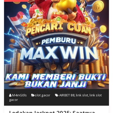
M4inG0ls
slot gacor
AIRBET 88
,
link slot
,
link slot
gacor
Ledakan Jackpot 2025: Saatnya