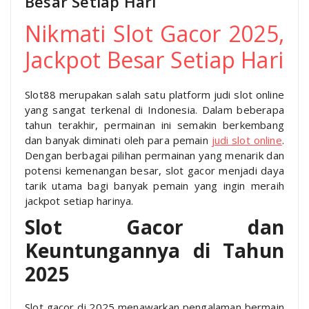
Besar Setiap Hari
Nikmati Slot Gacor 2025,
Jackpot Besar Setiap Hari
Slot88 merupakan salah satu platform judi slot online
yang sangat terkenal di Indonesia. Dalam beberapa
tahun terakhir, permainan ini semakin berkembang
dan banyak diminati oleh para pemain
judi slot online
.
Dengan berbagai pilihan permainan yang menarik dan
potensi kemenangan besar, slot gacor menjadi daya
tarik utama bagi banyak pemain yang ingin meraih
jackpot setiap harinya.
Slot Gacor dan
Keuntungannya di Tahun
2025
Slot gacor di 2025 menawarkan pengalaman bermain