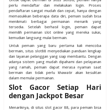
perlu mendaftar dan melakukan login. Proses
pendaftaran sangat mudah dan cepat, hanya dengan
memasukkan beberapa data diri, pemain sudah bisa
menikmati berbagai permainan menarik yang
tersedia. Setelah berhasil login, pemain dapat
memilih permainan slot online yang mereka sukai,
kemudian langsung mulai bermain.
Untuk pemain yang baru pertama kali mencoba
bermain, situs slot88 menyediakan panduan lengkap
dan layanan pelanggan yang siap membantu. Dengan
adanya sistem yang mudah dipahami dan pelayanan
yang ramah, pemain dapat merasa nyaman saat
bermain dan tidak perlu khawatir akan kesulitan
dalam memulai permainan.
Slot Gacor Setiap Hari
dengan Jackpot Besar
Menariknya, di situs slot gacor 88, para pemain bisa