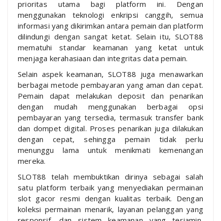
prioritas utama bagi platform ini. Dengan
menggunakan teknologi enkripsi canggih, semua
informasi yang dikirimkan antara pemain dan platform
dilindungi dengan sangat ketat. Selain itu, SLOT88
mematuhi standar keamanan yang ketat untuk
menjaga kerahasiaan dan integritas data pemain.
Selain aspek keamanan, SLOT88 juga menawarkan
berbagai metode pembayaran yang aman dan cepat.
Pemain dapat melakukan deposit dan penarikan
dengan mudah menggunakan berbagai opsi
pembayaran yang tersedia, termasuk transfer bank
dan dompet digital. Proses penarikan juga dilakukan
dengan cepat, sehingga pemain tidak perlu
menunggu lama untuk menikmati kemenangan
mereka.
SLOT88 telah membuktikan dirinya sebagai salah
satu platform terbaik yang menyediakan permainan
slot gacor resmi dengan kualitas terbaik. Dengan
koleksi permainan menarik, layanan pelanggan yang
responsif, dan sistem keamanan yang terjamin,