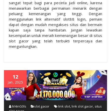
sangat tepat bagi para pecinta judi online, karena
menawarkan berbagai permainan menarik dengan
peluang kemenangan yang tinggi. Dengan
menggunakan link alternatif slot88 login, pemain
dapat dengan mudah mengakses situs dan bermain
kapan saja tanpa hambatan. Jangan lewatkan
kesempatan untuk meraih kemenangan besar di situs
slot gacor yang telah terbukti terpercaya dan
menguntungkan.
12
Jan, 2025
M4inG0ls
slot gacor
link slot
,
link slot gacor
,
situs
slot gacor