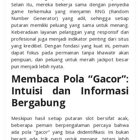
Selain itu, mereka bekerja sama dengan penyedia
game terkemuka yang menjamin RNG (Random
Number Generator) yang adil, sehingga setiap
putaran memiliki peluang yang sama untuk menang.
Keberadaan layanan pelanggan yang responsif dan
profesional juga menjadi indikator penting dari situs
yang kredibel. Dengan fondasi yang kuat ini, pemain
dapat fokus pada permainan tanpa khawatir akan
penipuan, dan peluang untuk meraih jackpot besar
pun menjadi lebih nyata.
Membaca Pola “Gacor”:
Intuisi dan Informasi
Bergabung
Meskipun hasil setiap putaran slot bersifat acak,
beberapa pemain berpengalaman percaya bahwa
ada pola “gacor” yang bisa diidentifikasi. Ini bukan
berarti ada trik pasti untuk menang, tetapi lebih