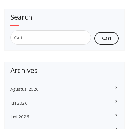
Search
Cari
untuk:
Archives
Agustus 2026
Juli 2026
Juni 2026