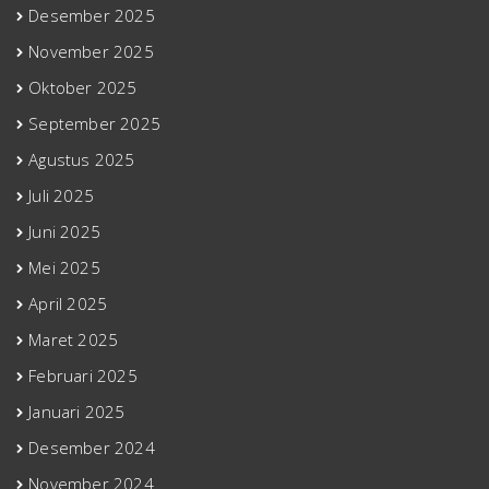
Desember 2025
November 2025
Oktober 2025
September 2025
Agustus 2025
Juli 2025
Juni 2025
Mei 2025
April 2025
Maret 2025
Februari 2025
Januari 2025
Desember 2024
November 2024