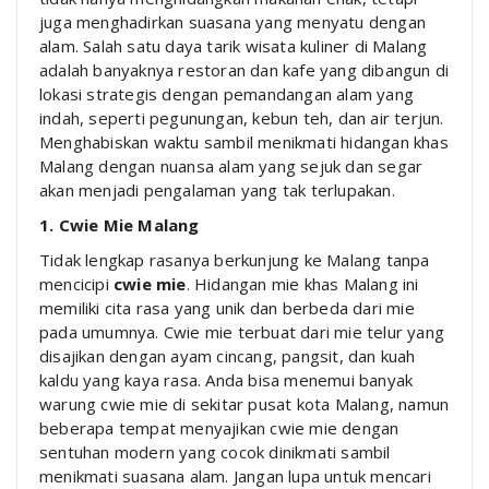
juga menghadirkan suasana yang menyatu dengan
alam. Salah satu daya tarik wisata kuliner di Malang
adalah banyaknya restoran dan kafe yang dibangun di
lokasi strategis dengan pemandangan alam yang
indah, seperti pegunungan, kebun teh, dan air terjun.
Menghabiskan waktu sambil menikmati hidangan khas
Malang dengan nuansa alam yang sejuk dan segar
akan menjadi pengalaman yang tak terlupakan.
1. Cwie Mie Malang
Tidak lengkap rasanya berkunjung ke Malang tanpa
mencicipi
cwie mie
. Hidangan mie khas Malang ini
memiliki cita rasa yang unik dan berbeda dari mie
pada umumnya. Cwie mie terbuat dari mie telur yang
disajikan dengan ayam cincang, pangsit, dan kuah
kaldu yang kaya rasa. Anda bisa menemui banyak
warung cwie mie di sekitar pusat kota Malang, namun
beberapa tempat menyajikan cwie mie dengan
sentuhan modern yang cocok dinikmati sambil
menikmati suasana alam. Jangan lupa untuk mencari