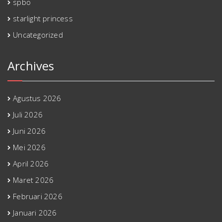
spbo
starlight princess
Uncategorized
Archives
Agustus 2026
Juli 2026
Juni 2026
Mei 2026
April 2026
Maret 2026
Februari 2026
Januari 2026