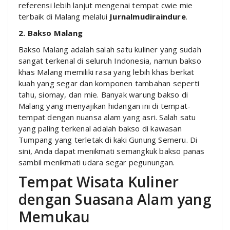
referensi lebih lanjut mengenai tempat cwie mie
terbaik di Malang melalui
Jurnalmudiraindure
.
2. Bakso Malang
Bakso Malang adalah salah satu kuliner yang sudah
sangat terkenal di seluruh Indonesia, namun bakso
khas Malang memiliki rasa yang lebih khas berkat
kuah yang segar dan komponen tambahan seperti
tahu, siomay, dan mie. Banyak warung bakso di
Malang yang menyajikan hidangan ini di tempat-
tempat dengan nuansa alam yang asri. Salah satu
yang paling terkenal adalah bakso di kawasan
Tumpang yang terletak di kaki Gunung Semeru. Di
sini, Anda dapat menikmati semangkuk bakso panas
sambil menikmati udara segar pegunungan.
Tempat Wisata Kuliner
dengan Suasana Alam yang
Memukau