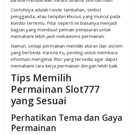
karena memberikan variasi selama sesi bermain.
Contohnya adalah ronde tambahan, simbol
pengganda, atau tampilan khusus yang muncul pada
kondisi tertentu. Fitur seperti ini biasanya menjadi
bagian yang membuat pemain penasaran untuk
memahami lebih jauh mekanisme permainan.
Namun, setiap permainan memiliki aturan dan sistem
yang berbeda. Karena itu, penting untuk membaca
informasi mengenai fitur yang tersedia agar dapat
memahami cara kerja permainan dengan lebih baik.
Tips Memilih
Permainan Slot777
yang Sesuai
Perhatikan Tema dan Gaya
Permainan