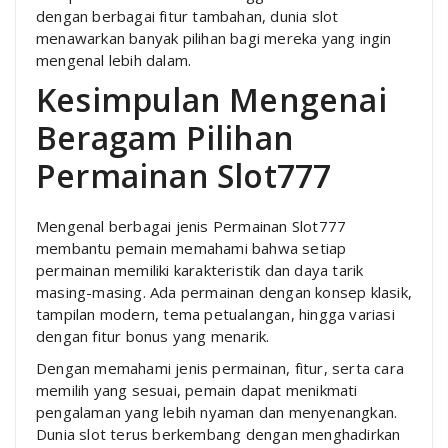
dengan berbagai fitur tambahan, dunia slot
menawarkan banyak pilihan bagi mereka yang ingin
mengenal lebih dalam.
Kesimpulan Mengenai
Beragam Pilihan
Permainan Slot777
Mengenal berbagai jenis Permainan Slot777
membantu pemain memahami bahwa setiap
permainan memiliki karakteristik dan daya tarik
masing-masing. Ada permainan dengan konsep klasik,
tampilan modern, tema petualangan, hingga variasi
dengan fitur bonus yang menarik.
Dengan memahami jenis permainan, fitur, serta cara
memilih yang sesuai, pemain dapat menikmati
pengalaman yang lebih nyaman dan menyenangkan.
Dunia slot terus berkembang dengan menghadirkan