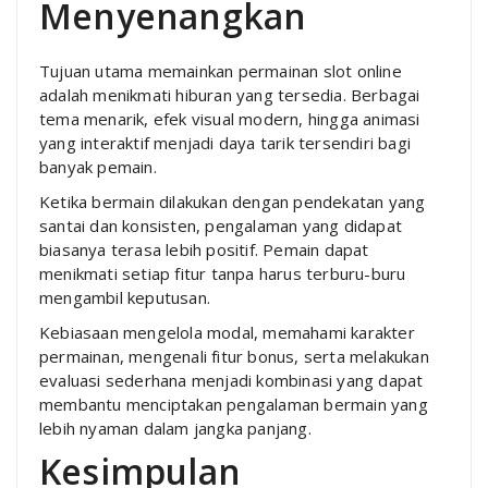
Menyenangkan
Tujuan utama memainkan permainan slot online
adalah menikmati hiburan yang tersedia. Berbagai
tema menarik, efek visual modern, hingga animasi
yang interaktif menjadi daya tarik tersendiri bagi
banyak pemain.
Ketika bermain dilakukan dengan pendekatan yang
santai dan konsisten, pengalaman yang didapat
biasanya terasa lebih positif. Pemain dapat
menikmati setiap fitur tanpa harus terburu-buru
mengambil keputusan.
Kebiasaan mengelola modal, memahami karakter
permainan, mengenali fitur bonus, serta melakukan
evaluasi sederhana menjadi kombinasi yang dapat
membantu menciptakan pengalaman bermain yang
lebih nyaman dalam jangka panjang.
Kesimpulan