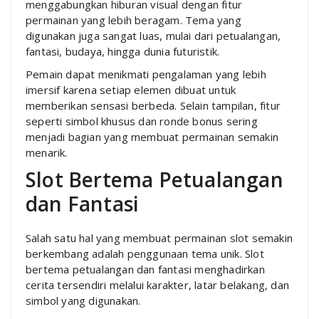
menggabungkan hiburan visual dengan fitur
permainan yang lebih beragam. Tema yang
digunakan juga sangat luas, mulai dari petualangan,
fantasi, budaya, hingga dunia futuristik.
Pemain dapat menikmati pengalaman yang lebih
imersif karena setiap elemen dibuat untuk
memberikan sensasi berbeda. Selain tampilan, fitur
seperti simbol khusus dan ronde bonus sering
menjadi bagian yang membuat permainan semakin
menarik.
Slot Bertema Petualangan
dan Fantasi
Salah satu hal yang membuat permainan slot semakin
berkembang adalah penggunaan tema unik. Slot
bertema petualangan dan fantasi menghadirkan
cerita tersendiri melalui karakter, latar belakang, dan
simbol yang digunakan.