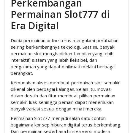
Perkembangan
Permainan Slot777 di
Era Digital
Dunia permainan online terus mengalami perubahan
seiring berkembangnya teknologi. Saat ini, banyak
permainan slot menghadirkan tampilan yang lebih
interaktif, sistem yang lebih fleksibel, dan
pengalaman yang dapat dinikmati melalui berbagai
perangkat.
Kemudahan akses membuat permainan slot semakin
dikenal oleh berbagai kalangan. Selain itu, inovasi
dalam desain dan fitur membuat pilihan permainan
semakin luas sehingga pemain dapat menemukan
banyak variasi sesuai dengan minat mereka.
Permainan Slot777 menjadi salah satu contoh
bagaimana konsep hiburan digital terus berkembang.
Dari permainan sederhana hingga versi modern