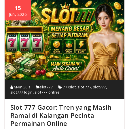
15
Jun, 2026
M4inG0ls
slot777
777slot
,
slot 777
,
slot777
,
slot777 login
,
slot777 online
Slot 777 Gacor: Tren yang Masih
Ramai di Kalangan Pecinta
Permainan Online