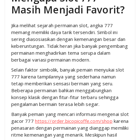
Masih Menjadi Favorit?
Jika melihat sejarah permainan slot, angka 777
memang memiliki daya tarik tersendiri. Simbol ini
sering diasosiasikan dengan kemenangan besar dan
keberuntungan. Tidak heran jika banyak pengembang
permainan menghadirkan tema serupa dalam
berbagai variasi permainan modern.
Selain faktor simbolik, banyak pemain menyukai slot
777 karena tampilannya yang sederhana namun
tetap memberikan sensasi bermain yang seru.
Beberapa permainan bahkan menggabungkan
konsep klasik dengan fitur-fitur terbaru sehingga
pengalaman bermain terasa lebih segar.
Banyak pemain yang mencari informasi mengenai slot
gacor 777
https://order.bicopicoffe.com/shop
karena
penasaran dengan permainan yang dianggap memiliki
ritme kemenangan yang menarik. Meskipun hasil