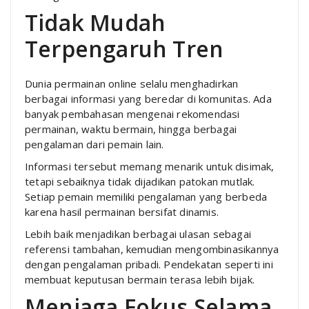
Tidak Mudah
Terpengaruh Tren
Dunia permainan online selalu menghadirkan
berbagai informasi yang beredar di komunitas. Ada
banyak pembahasan mengenai rekomendasi
permainan, waktu bermain, hingga berbagai
pengalaman dari pemain lain.
Informasi tersebut memang menarik untuk disimak,
tetapi sebaiknya tidak dijadikan patokan mutlak.
Setiap pemain memiliki pengalaman yang berbeda
karena hasil permainan bersifat dinamis.
Lebih baik menjadikan berbagai ulasan sebagai
referensi tambahan, kemudian mengombinasikannya
dengan pengalaman pribadi. Pendekatan seperti ini
membuat keputusan bermain terasa lebih bijak.
Menjaga Fokus Selama