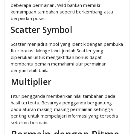
beberapa permainan, Wild bahkan memiliki
kemampuan tambahan seperti berkembang atau
berpindah posisi.
Scatter Symbol
Scatter menjadi simbol yang identik dengan pembuka
fitur bonus. Mengetahui jumlah Scatter yang
diperlukan untuk mengaktifkan bonus dapat
membantu pemain memahami alur permainan
dengan lebih baik.
Multiplier
Fitur pengganda memberikan nilai tambahan pada
hasil tertentu. Besarnya pengganda bergantung
pada aturan masing-masing permainan sehingga
penting untuk mempelajari informasi yang tersedia
sebelum bermain.