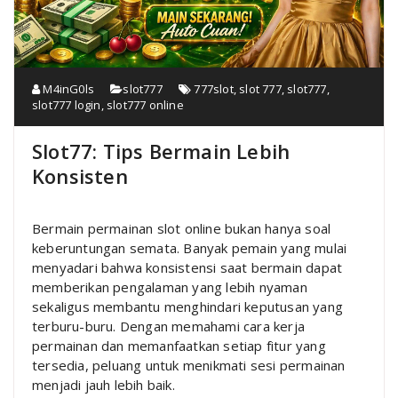
M4inG0ls
slot777
777slot
,
slot 777
,
slot777
,
slot777 login
,
slot777 online
Slot77: Tips Bermain Lebih
Konsisten
Bermain permainan slot online bukan hanya soal
keberuntungan semata. Banyak pemain yang mulai
menyadari bahwa konsistensi saat bermain dapat
memberikan pengalaman yang lebih nyaman
sekaligus membantu menghindari keputusan yang
terburu-buru. Dengan memahami cara kerja
permainan dan memanfaatkan setiap fitur yang
tersedia, peluang untuk menikmati sesi permainan
menjadi jauh lebih baik.