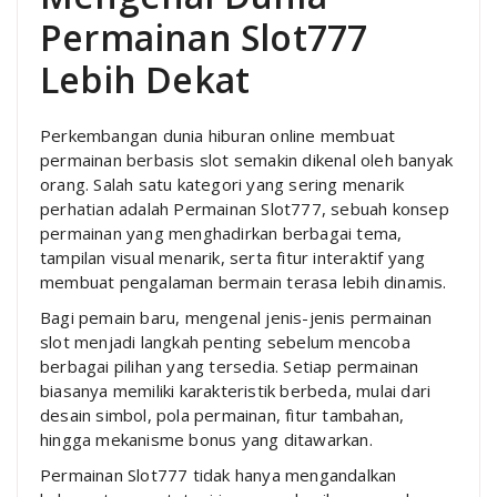
Permainan Slot777
Lebih Dekat
Perkembangan dunia hiburan online membuat
permainan berbasis slot semakin dikenal oleh banyak
orang. Salah satu kategori yang sering menarik
perhatian adalah Permainan Slot777, sebuah konsep
permainan yang menghadirkan berbagai tema,
tampilan visual menarik, serta fitur interaktif yang
membuat pengalaman bermain terasa lebih dinamis.
Bagi pemain baru, mengenal jenis-jenis permainan
slot menjadi langkah penting sebelum mencoba
berbagai pilihan yang tersedia. Setiap permainan
biasanya memiliki karakteristik berbeda, mulai dari
desain simbol, pola permainan, fitur tambahan,
hingga mekanisme bonus yang ditawarkan.
Permainan Slot777 tidak hanya mengandalkan