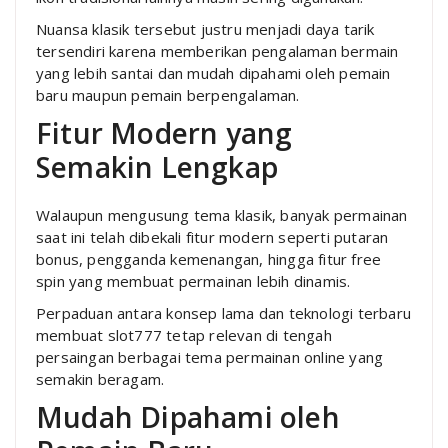
Nuansa klasik tersebut justru menjadi daya tarik
tersendiri karena memberikan pengalaman bermain
yang lebih santai dan mudah dipahami oleh pemain
baru maupun pemain berpengalaman.
Fitur Modern yang
Semakin Lengkap
Walaupun mengusung tema klasik, banyak permainan
saat ini telah dibekali fitur modern seperti putaran
bonus, pengganda kemenangan, hingga fitur free
spin yang membuat permainan lebih dinamis.
Perpaduan antara konsep lama dan teknologi terbaru
membuat slot777 tetap relevan di tengah
persaingan berbagai tema permainan online yang
semakin beragam.
Mudah Dipahami oleh