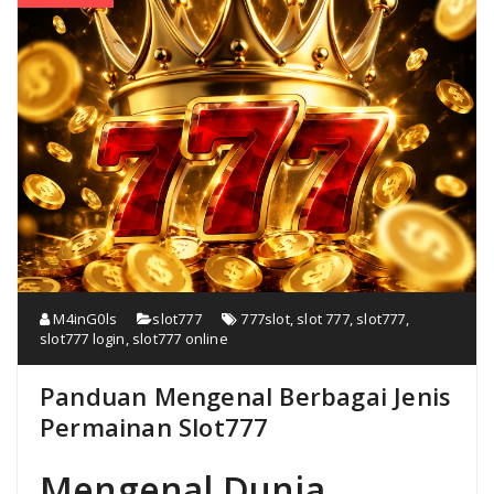
M4inG0ls
slot777
777slot
,
slot 777
,
slot777
,
slot777 login
,
slot777 online
Panduan Mengenal Berbagai Jenis
Permainan Slot777
Mengenal Dunia