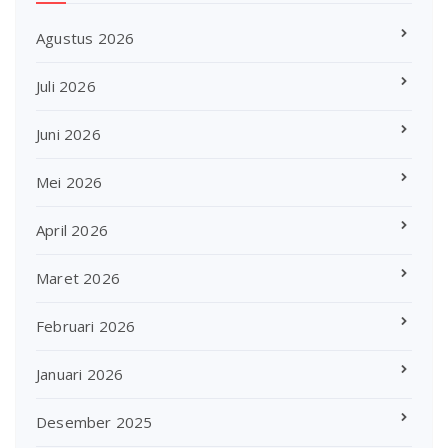
Agustus 2026
Juli 2026
Juni 2026
Mei 2026
April 2026
Maret 2026
Februari 2026
Januari 2026
Desember 2025