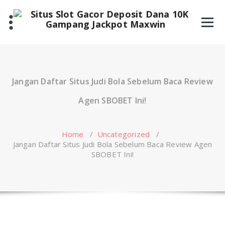
Skip
to
content
Jangan Daftar Situs Judi Bola Sebelum Baca Review
Agen SBOBET Ini!
Home
/
Uncategorized
/
Jangan Daftar Situs Judi Bola Sebelum Baca Review Agen
SBOBET Ini!