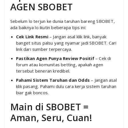
AGEN SBOBET
Sebelum lo terjun ke dunia taruhan bareng SBOBET,
ada baiknya lo ikutin beberapa tips ini:
Cek Link Resmi
– Jangan asal klik link, banyak
banget situs palsu yang nyamar jadi SBOBET. Cari
link dari sumber terpercaya.
Pastikan Agen Punya Review Positif
– Cek di
forum atau komunitas betting, apakah agen
tersebut beneran kredibel.
Pahami Sistem Taruhan dan Odds
– Jangan asal
klik pasang. Pahami dulu cara kerja sistem taruhan
biar gak boncos.
Main di SBOBET =
Aman, Seru, Cuan!