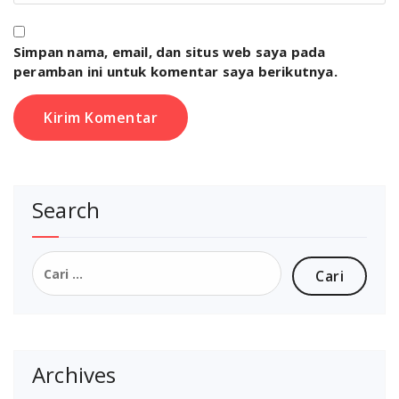
Simpan nama, email, dan situs web saya pada
peramban ini untuk komentar saya berikutnya.
Search
Cari
untuk:
Archives