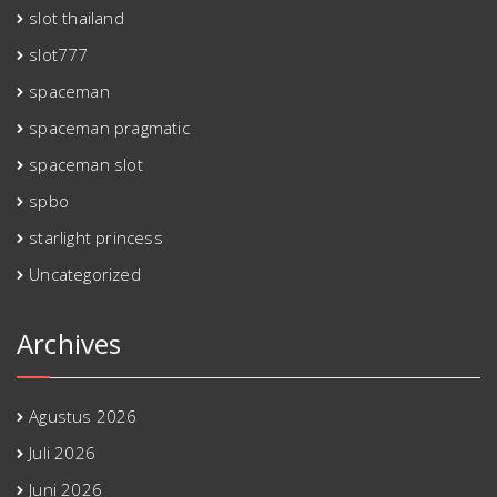
slot thailand
slot777
spaceman
spaceman pragmatic
spaceman slot
spbo
starlight princess
Uncategorized
Archives
Agustus 2026
Juli 2026
Juni 2026