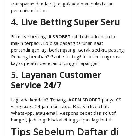
transparan dan fair, jadi gak ada manipulasi atau
permainan kotor.
4.
Live Betting Super Seru
Fitur live betting di
SBOBET
tuh bikin adrenalin lo
makin terpacu. Lo bisa pasang taruhan saat
pertandingan lagi berlangsung. Gerak sedikit, pasang!
Peluang berubah? Ganti strategi! Ini bikin lo ngerasa
kayak pelatih beneran di pinggir lapangan.
5.
Layanan Customer
Service 24/7
Lagi ada kendala? Tenang,
AGEN SBOBET
punya CS
yang siaga 24 jam non-stop. Bisa via live chat,
WhatsApp, atau email. Respons cepet dan solutif
banget, jadi lo gak bakal ditinggal pas lagi butuh.
Tips Sebelum Daftar di