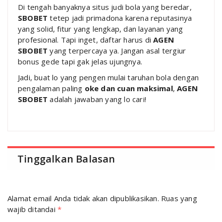
Di tengah banyaknya situs judi bola yang beredar,
SBOBET
tetep jadi primadona karena reputasinya
yang solid, fitur yang lengkap, dan layanan yang
profesional. Tapi inget, daftar harus di
AGEN
SBOBET
yang terpercaya ya. Jangan asal tergiur
bonus gede tapi gak jelas ujungnya.
Jadi, buat lo yang pengen mulai taruhan bola dengan
pengalaman paling
oke dan cuan maksimal
,
AGEN
SBOBET
adalah jawaban yang lo cari!
Tinggalkan Balasan
Alamat email Anda tidak akan dipublikasikan.
Ruas yang
wajib ditandai
*