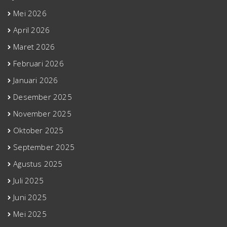
Mei 2026
April 2026
Maret 2026
Februari 2026
Januari 2026
Desember 2025
November 2025
Oktober 2025
September 2025
Agustus 2025
Juli 2025
Juni 2025
Mei 2025