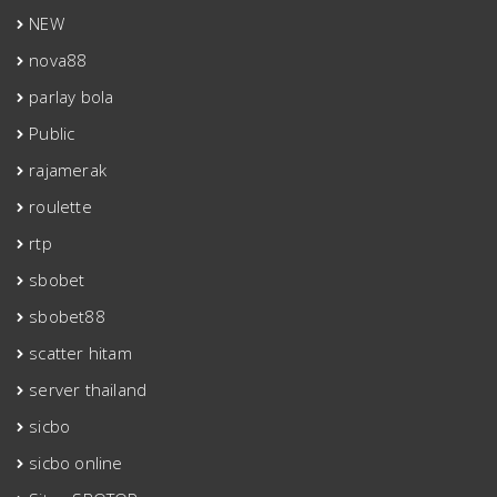
NEW
nova88
parlay bola
Public
rajamerak
roulette
rtp
sbobet
sbobet88
scatter hitam
server thailand
sicbo
sicbo online