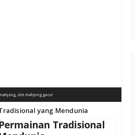
 mahjong
,
slot mahjong gacor
Tradisional yang Mendunia
Permainan Tradisional