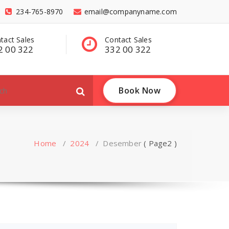
234-765-8970
email@companyname.com
tact Sales
Have a questions?
C
2 00 322
contact@dummy
3
.com
Book Now
Home
/
2024
/
Desember
( Page2 )