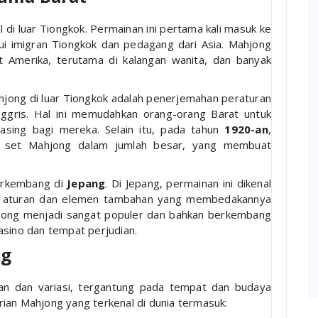
l di luar Tiongkok. Permainan ini pertama kali masuk ke
ui imigran Tiongkok dan pedagang dari Asia. Mahjong
t Amerika, terutama di kalangan wanita, dan banyak
hjong di luar Tiongkok adalah penerjemahan peraturan
nggris. Hal ini memudahkan orang-orang Barat untuk
sing bagi mereka. Selain itu, pada tahun
1920-an
,
i set Mahjong dalam jumlah besar, yang membuat
erkembang di
Jepang
. Di Jepang, permainan ini dikenal
ki aturan dan elemen tambahan yang membedakannya
ahjong menjadi sangat populer dan bahkan berkembang
asino dan tempat perjudian.
ng
an dan variasi, tergantung pada tempat dan budaya
ian Mahjong yang terkenal di dunia termasuk: