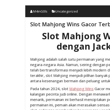
M4inG0ls
Uncategorized
Slot Mahjong Wins Gacor Ter
Slot Mahjong W
dengan Jack
Mahjong adalah salah satu permainan yang me
negara-negara Asia. Namun, seiring dengan pe
telah bertransformasi menjadi lebih modern 
terakhir, slot Mahjong menjadi pilihan banyak
antara kesenangan bermain dan peluang untuk
Pada tahun 2024, slot
Mahjong Wins
Gacor men
kalangan pecinta judi online. Dengan menawa
menarik, permainan ini berhasil menciptakan
permainan ini, pemain akan merasakan sensa