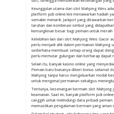
slot, sehingga memberikan kesenangan yang 
Keunggulan utama dari slot Mahjong Wins adal
platform judi online kini menawarkan hadiah 
semakin menarik. Jackpot yang ditawarkan berk
taruhan dan kombinasi simbol yang didapatkan
kemungkinan besar bagi pemain untuk meraih 
Kelebihan lain dari slot Mahjong Wins Gacor 
perlu menjadi ahli dalam permainan Mahjong un
sederhana membuat setiap orang dapat deng
perlu memutar gulungan dan berharap dapat 
Selain itu, banyak kasino online yang menyedi
Pemain baru biasanya diberi bonus selamat d
Mahjong tanpa harus mengeluarkan modal bes
untuk mengenal permainan sekaligus meningka
Tentunya, kesenangan bermain slot Mahjong j
keamanan. Saat ini, banyak platform judi onli
canggih untuk melindungi data pribadi pemain. 
memastikan pengalaman bermain yang aman 
Dalam hal strategi, ada beberapa tips yang