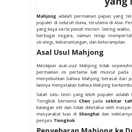
yang
Mahjong
adalah permainan papan yang tela
populer di seluruh dunia, terutama di Asia. Pe
yang kaya serta penuh misteri. Seiring waktu
berbagai negara, namun tetap mempertaha
strategi, keberuntungan, dan keterampilan.
Asal Usul Mahjong
Meskipun asal-usul Mahjong tidak sepenuh
permainan ini pertama kali muncul pada
menyebutkan bahwa Mahjong berasal dari per
lainnya menyatakan bahwa Mahjong berkemba
Salah satu teori yang lebih populer adala
Tiongkok bernama
Chen
pada
sekitar ta
kalangan elit dan tidak diketahui oleh masya
masyarakat luas di
Shanghai
dan sekitarnya
penjuru
Tiongkok
.
Penyebaran Mahjong ke D