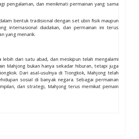
bagi pengalaman, dan menikmati permainan yang sama
 dalam bentuk tradisional dengan set ubin fisik maupun
ng internasional diadakan, dan permainan ini terus
an yang menarik.
 lebih dari satu abad, dan meskipun telah mengalami
in Mahjong bukan hanya sekadar hiburan, tetapi juga
iongkok. Dari asal-usulnya di Tiongkok, Mahjong telah
ehidupan sosial di banyak negara. Sebagai permainan
pilan, dan strategi, Mahjong terus memikat pemain