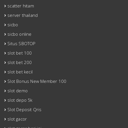
scatter hitam
server thailand
sicbo
sicbo online
Situs SBOTOP
slot bet 100
slot bet 200
slot bet kecil
Slot Bonus New Member 100
slot demo
slot depo 5k
Slot Deposit Qris
slot gacor