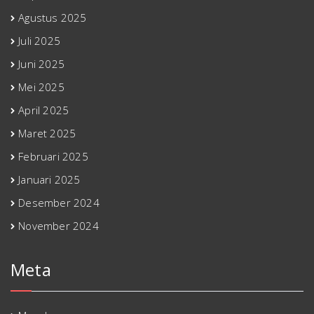
Agustus 2025
Juli 2025
Juni 2025
Mei 2025
April 2025
Maret 2025
Februari 2025
Januari 2025
Desember 2024
November 2024
Meta