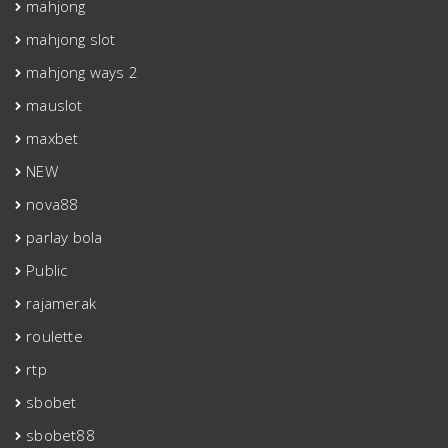
mahjong
mahjong slot
mahjong ways 2
mauslot
maxbet
NEW
nova88
parlay bola
Public
rajamerak
roulette
rtp
sbobet
sbobet88