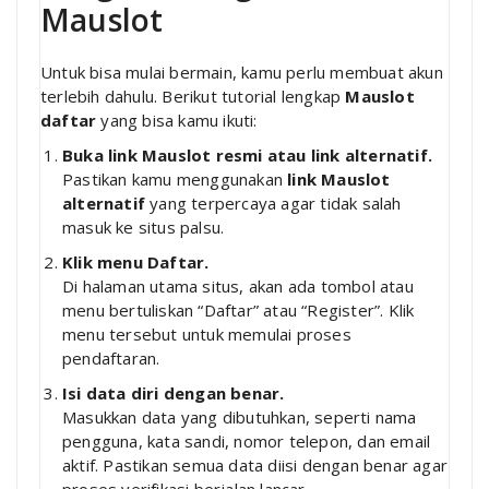
Mauslot
Mauslot
dikenal
sebagai
Untuk bisa mulai bermain, kamu perlu membuat akun
salah
terlebih dahulu. Berikut tutorial lengkap
Mauslot
satu
daftar
yang bisa kamu ikuti:
platform
Buka link Mauslot resmi atau link alternatif.
terbaik
Pastikan kamu menggunakan
link Mauslot
di
alternatif
yang terpercaya agar tidak salah
tahun
masuk ke situs palsu.
2025
yang
Klik menu Daftar.
menawarkan
Di halaman utama situs, akan ada tombol atau
pengalaman
menu bertuliskan “Daftar” atau “Register”. Klik
bermain
menu tersebut untuk memulai proses
aman,
pendaftaran.
cepat,
dan
Isi data diri dengan benar.
mudah
Masukkan data yang dibutuhkan, seperti nama
diakses.
pengguna, kata sandi, nomor telepon, dan email
Dengan
aktif. Pastikan semua data diisi dengan benar agar
mengikuti
proses verifikasi berjalan lancar.