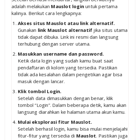
adalah melakukan
Mauslot login
untuk pertama
kalinya. Berikut cara lengkapnya:
Akses situs Mauslot atau link alternatif.
Gunakan
link Mauslot alternatif
jika situs utama
tidak dapat dibuka. Link ini resmi dan langsung
terhubung dengan server utama.
Masukkan username dan password.
Ketik data login yang sudah kamu buat saat
pendaftaran di kolom yang tersedia. Pastikan
tidak ada kesalahan dalam pengetikan agar bisa
masuk dengan lancar.
Klik tombol Login.
Setelah data dimasukkan dengan benar, klik
tombol “Login”. Dalam beberapa detik, kamu akan
langsung diarahkan ke halaman utama akun kamu.
Mulai eksplorasi fitur Mauslot.
Setelah berhasil login, kamu bisa mulai menjelajahi
fitur-fitur yang tersedia di
Mauslot
. Pastikan juga