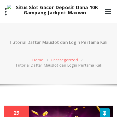
Skip
to
content
Tutorial Daftar Mauslot dan Login Pertama Kali
Home
/
Uncategorized
/
Tutorial Daftar Mauslot dan Login Pertama Kali
29