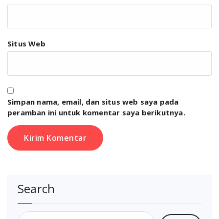
Situs Web
Simpan nama, email, dan situs web saya pada
peramban ini untuk komentar saya berikutnya.
Search
Cari