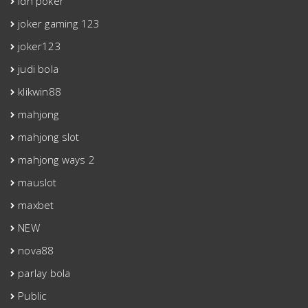
idn poker
joker gaming 123
joker123
judi bola
klikwin88
mahjong
mahjong slot
mahjong ways 2
mauslot
maxbet
NEW
nova88
parlay bola
Public