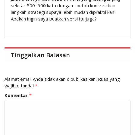
sekitar 500–600 kata dengan contoh konkret tiap
langkah strategi supaya lebih mudah dipraktikkan.
Apakah ingin saya buatkan versi itu juga?
Tinggalkan Balasan
Alamat email Anda tidak akan dipublikasikan.
Ruas yang
wajib ditandai
*
Komentar
*