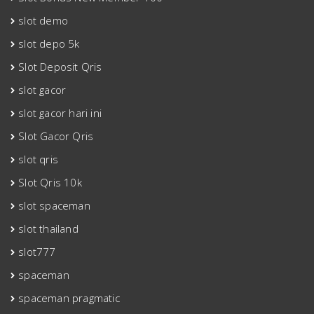
slot demo
slot depo 5k
Slot Deposit Qris
slot gacor
slot gacor hari ini
Slot Gacor Qris
slot qris
Slot Qris 10k
slot spaceman
slot thailand
slot777
spaceman
spaceman pragmatic