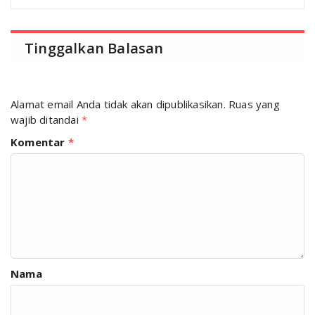
Tinggalkan Balasan
Alamat email Anda tidak akan dipublikasikan.
Ruas yang
wajib ditandai
*
Komentar
*
Nama