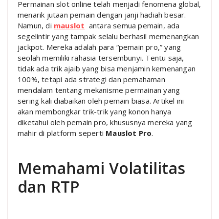
Permainan slot online telah menjadi fenomena global,
menarik jutaan pemain dengan janji hadiah besar.
Namun, di
mauslot
antara semua pemain, ada
segelintir yang tampak selalu berhasil memenangkan
jackpot. Mereka adalah para “pemain pro,” yang
seolah memiliki rahasia tersembunyi. Tentu saja,
tidak ada trik ajaib yang bisa menjamin kemenangan
100%, tetapi ada strategi dan pemahaman
mendalam tentang mekanisme permainan yang
sering kali diabaikan oleh pemain biasa. Artikel ini
akan membongkar trik-trik yang konon hanya
diketahui oleh pemain pro, khususnya mereka yang
mahir di platform seperti
Mauslot Pro
.
Memahami Volatilitas
dan RTP