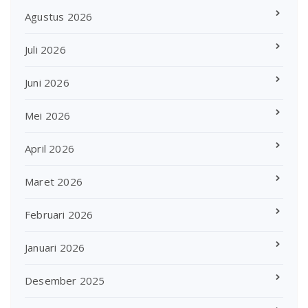
Agustus 2026
Juli 2026
Juni 2026
Mei 2026
April 2026
Maret 2026
Februari 2026
Januari 2026
Desember 2025