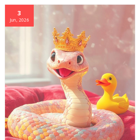
3
Jun, 2026