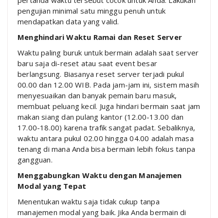
pengujian minimal satu minggu penuh untuk
mendapatkan data yang valid.
Menghindari Waktu Ramai dan Reset Server
Waktu paling buruk untuk bermain adalah saat server
baru saja di-reset atau saat event besar
berlangsung. Biasanya reset server terjadi pukul
00.00 dan 12.00 WIB. Pada jam-jam ini, sistem masih
menyesuaikan dan banyak pemain baru masuk,
membuat peluang kecil. Juga hindari bermain saat jam
makan siang dan pulang kantor (12.00-13.00 dan
17.00-18.00) karena trafik sangat padat. Sebaliknya,
waktu antara pukul 02.00 hingga 04.00 adalah masa
tenang di mana Anda bisa bermain lebih fokus tanpa
gangguan.
Menggabungkan Waktu dengan Manajemen
Modal yang Tepat
Menentukan waktu saja tidak cukup tanpa
manajemen modal yang baik. Jika Anda bermain di