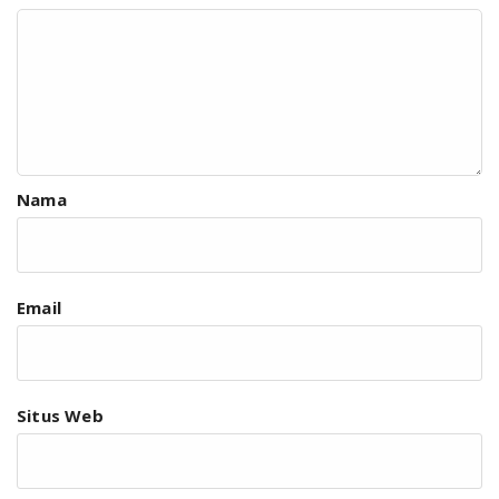
Nama
Email
Situs Web