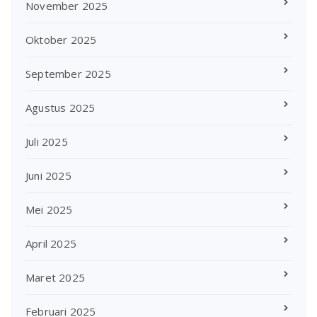
November 2025
Oktober 2025
September 2025
Agustus 2025
Juli 2025
Juni 2025
Mei 2025
April 2025
Maret 2025
Februari 2025