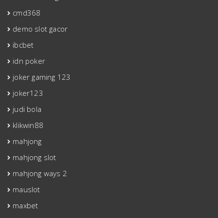
cmd368
demo slot gacor
ibcbet
idn poker
joker gaming 123
joker123
judi bola
klikwin88
mahjong
mahjong slot
mahjong ways 2
mauslot
maxbet