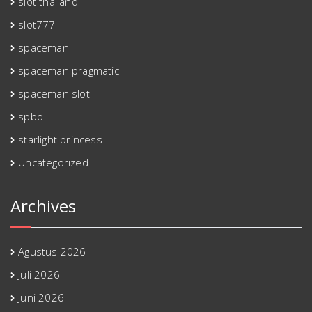
slot thailand
slot777
spaceman
spaceman pragmatic
spaceman slot
spbo
starlight princess
Uncategorized
Archives
Agustus 2026
Juli 2026
Juni 2026